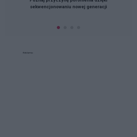
Poznaj przyczynę poronienia dzięki
sekwencjonowaniu nowej generacji
Reklama: