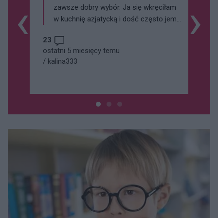
‹
›
zawsze dobry wybór. Ja się wkręciłam
w kuchnię azjatycką i dość często jem
sushi i ramen. Ostatnio czytałam
23
ciekawy artykuł o ramenie i jego różnych
ostatni 5 miesięcy temu
odmianach https://sushi-
/
kalina333
katowice.pl/jakie-sa-rodzaje-ramenu/ —
nie zdawałam sobie sprawy, że jest aż
tyle rodzajów tej zupy. Jest naprawdę
pożywna i wystarcz jako jedno danie.