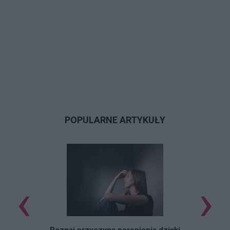
POPULARNE ARTYKUŁY
‹
›
Cz