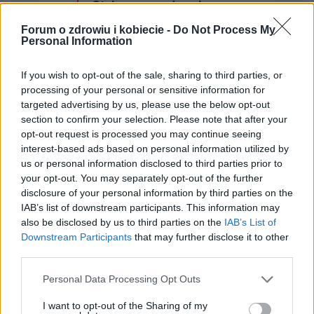
Stylo czarna, damska
bluzka?
Forum o zdrowiu i kobiecie -
Do Not Process My
Personal Information
Też miałam taki moment, że
szukałam idealnej czarnej bluzki i
‹
›
If you wish to opt-out of the sale, sharing to third parties, or
wcale nie jest to takie proste 😅
processing of your personal or sensitive information for
Warto zwrócić uwagę na fason i
targeted advertising by us, please use the below opt-out
detale, bo nawet prosta bluzka
section to confirm your selection. Please note that after your
12
może wyglądać świetnie, jeśli ma
opt-out request is processed you may continue seeing
ostatni 4 miesiące temu
interest-based ads based on personal information utilized by
ciekawy krój albo wykończenie.
/
kalina333
us or personal information disclosed to third parties prior to
Bluzka bluzką, ale co z resztą
your opt-out. You may separately opt-out of the further
stylizacji – zwłaszcza jeśli
disclosure of your personal information by third parties on the
chcesz wymodelować sylwetkę?
IAB’s list of downstream participants. This information may
Warto pomyśleć np. o spodniach,
also be disclosed by us to third parties on the
IAB’s List of
które ładnie układają się na ciele i
Downstream Participants
that may further disclose it to other
tuszują fałdki w talii. Oto
third parties.
dlaczego warto mieć w
Personal Data Processing Opt Outs
garderobie spodnie modelujące z
wysokim stanem czytaj tu –
I want to opt-out of the Sharing of my
Reklama: