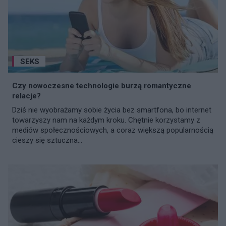
SEKS
Czy nowoczesne technologie burzą romantyczne
relacje?
Dziś nie wyobrażamy sobie życia bez smartfona, bo internet
towarzyszy nam na każdym kroku. Chętnie korzystamy z
mediów społecznościowych, a coraz większą popularnością
cieszy się sztuczna...