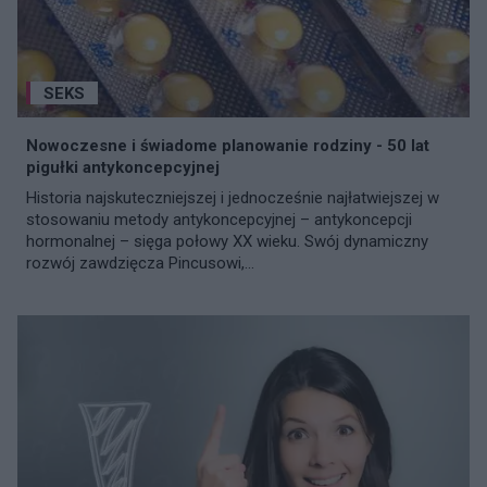
SEKS
Nowoczesne i świadome planowanie rodziny - 50 lat
pigułki antykoncepcyjnej
Historia najskuteczniejszej i jednocześnie najłatwiejszej w
stosowaniu metody antykoncepcyjnej – antykoncepcji
hormonalnej – sięga połowy XX wieku. Swój dynamiczny
rozwój zawdzięcza Pincusowi,...