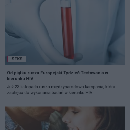
SEKS
Od piątku rusza Europejski Tydzień Testowania w
kierunku HIV
Już 23 listopada rusza międzynarodowa kampania, która
zachęca do wykonania badań w kierunku HIV.