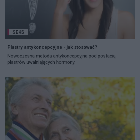
SEKS
Plastry antykoncepcyjne - jak stosować?
Nowoczesna metoda antykoncepcyjna pod postacią
plastrów uwalniających hormony.