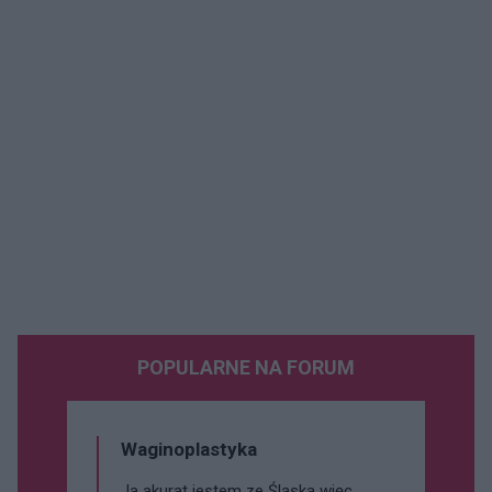
POPULARNE NA FORUM
Waginoplastyka
Ja akurat jestem ze Śląska więc