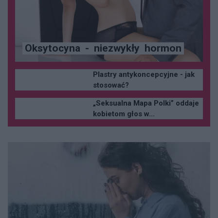
Oksytocyna
-
niezwykły
hormon
Plastry antykoncepcyjne - jak
stosować?
„Seksualna Mapa Polki” oddaje
kobietom głos w...