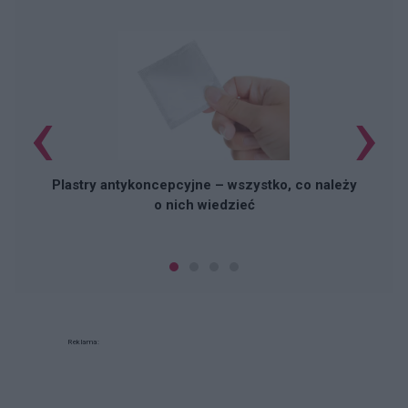
‹
›
Plastry antykoncepcyjne – wszystko, co należy
o nich wiedzieć
Reklama: