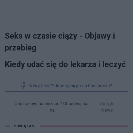
Seks w czasie ciąży - Objawy i
przebieg
Kiedy udać się do lekarza i leczyć
Dobry tekst? Udostępnij go na Facebooku?
Chcesz być na bieżąco? Obserwuj nas
G
o
o
g
l
e
na
News
POWIĄZANE