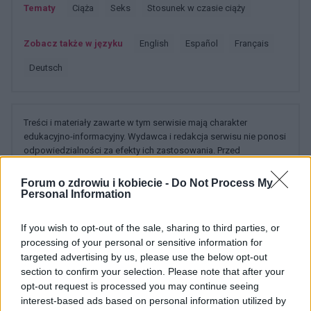
Tematy
Ciąża
Seks
Stosunek w czasie ciąży
Zobacz także w języku
english
español
français
deutsch
Treści i materiały zawarte w tym serwisie mają charakter
edukacyjno-informacyjny. Wydawca i redakcja serwisu nie ponosi
odpowiedzialności za efekty ich zastosowania. Przed
zastosowaniem porad i wskazówek zawartych w serwisie, należy
bezwzględnie skonsultować się z lekarzem.
Forum o zdrowiu i kobiecie -
Do Not Process My
Personal Information
If you wish to opt-out of the sale, sharing to third parties, or
POWIĄZANE DYSKUSJE NA FORUM Z
processing of your personal or sensitive information for
targeted advertising by us, please use the below opt-out
KATEGORII
SEKS
section to confirm your selection. Please note that after your
opt-out request is processed you may continue seeing
SandraEl
interest-based ads based on personal information utilized by