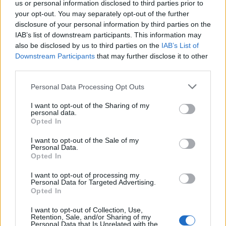
Forum:
Sprawy łóżkowe
us or personal information disclosed to third parties prior to
your opt-out. You may separately opt-out of the further
disclosure of your personal information by third parties on the
IAB’s list of downstream participants. This information may
Waginoplastyka
also be disclosed by us to third parties on the
IAB’s List of
Cześć. Mam takie pytanie. Czy są tutaj kobiety, które
Downstream Participants
that may further disclose it to other
miały przeprowadzaną plastykę pochwy po porodzie ?
third parties.
Jeśli tak, to jaki był czas rekonwalescencji ? Będę
wdzięczna za odpowiedzi.
Personal Data Processing Opt Outs
I want to opt-out of the Sharing of my
personal data.
Opted In
I want to opt-out of the Sale of my
Personal Data.
Reklama:
Opted In
I want to opt-out of processing my
Personal Data for Targeted Advertising.
Opted In
I want to opt-out of Collection, Use,
Retention, Sale, and/or Sharing of my
Personal Data that Is Unrelated with the