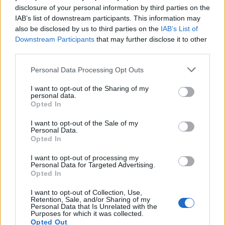
disclosure of your personal information by third parties on the
IAB’s list of downstream participants. This information may
WYŚLIJ
also be disclosed by us to third parties on the
IAB’s List of
Downstream Participants
that may further disclose it to other
third parties.
1
2
3
Personal Data Processing Opt Outs
I want to opt-out of the Sharing of my
personal data.
Opted In
ZOBACZ INNE DYSKUSJE
I want to opt-out of the Sale of my
Personal Data.
Opted In
I want to opt-out of processing my
Personal Data for Targeted Advertising.
Opted In
gość
I want to opt-out of Collection, Use,
Retention, Sale, and/or Sharing of my
Problem ze spadkiem libido
Personal Data that Is Unrelated with the
Purposes for which it was collected.
Mam problemy z libido. Zastanawiam się czy
Opted Out