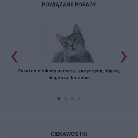
POWIĄZANE PORADY
‹
›
G
Zakażenie toksoplazmozą - przyczyny, objawy,
diagnoza, leczenie
CIEKAWOSTKI