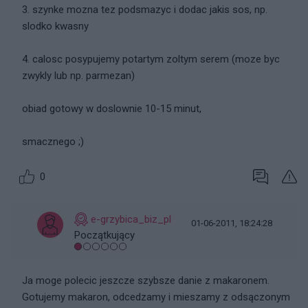
3. szynke mozna tez podsmazyc i dodac jakis sos, np.
slodko kwasny
4. calosc posypujemy potartym zoltym serem (moze byc
zwykly lub np. parmezan)
obiad gotowy w doslownie 10-15 minut,
smacznego ;)
0
e-grzybica_biz_pl
01-06-2011, 18:24:28
Początkujący
Ja moge polecic jeszcze szybsze danie z makaronem.
Gotujemy makaron, odcedzamy i mieszamy z odsączonym