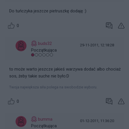
Do tuńczyka jeszcze pietruszkę dodaję :)
0
buds32
29-11-2011, 12:18:28
Początkująca
to może warto jeszcze jakieś warzywa dodać albo chociaż
sos, żeby takie suche nie było:D
Twoja największa siła polega na swobodzie wyboru.
0
bumma
01-12-2011, 11:36:20
Początkująca