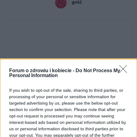
gość
Forum o zdrowiu i kobiecie -
Do Not Process My
Personal Information
Dodaj zdjęcie:
If you wish to opt-out of the sale, sharing to third parties, or
WYBIERZ PLIK
processing of your personal or sensitive information for
targeted advertising by us, please use the below opt-out
Dopuszczalne formaty pliku graficznego: jpg, jpeg , png.
section to confirm your selection. Please note that after your
Rozmiar zdjęcia nie powinien przekraczać 0.6MB.
opt-out request is processed you may continue seeing
interest-based ads based on personal information utilized by
Wyświetl podpis
us or personal information disclosed to third parties prior to
your opt-out. You may separately opt-out of the further
Wysyłaj powiadomienia o odpowiedzi