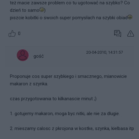
też macie zawsze problem co tu ugotować na szybko? Co
dzień to samo
)
piszcie kobitki o swoich super pomysłach na szybki obiad
0
20-04-2010, 14:31:57
gość
Proponuje cos super szybkiego i smacznego, mianowicie
makaron z szynka.
czas przygotowania to kilkanascie minut ;)
1. gotujemy makaron, moga byc nitki, ale nie za dlugie.
2. mieszamy calosc z pkrojona w kostke, szynka, kielbasa itp