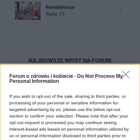
Rehabilitacja
Wątki: 15
NAJNOWSZE WPISY NA FORUM
Forum o zdrowiu i kobiecie -
Do Not Process My
Personal Information
Stylo czarna, damska
If you wish to opt-out of the sale, sharing to third parties, or
bluzka?
processing of your personal or sensitive information for
targeted advertising by us, please use the below opt-out
Też miałam taki moment, że
section to confirm your selection. Please note that after your
szukałam idealnej czarnej bluzki i
‹
›
opt-out request is processed you may continue seeing
wcale nie jest to takie proste 😅
interest-based ads based on personal information utilized by
Warto zwrócić uwagę na fason i
us or personal information disclosed to third parties prior to