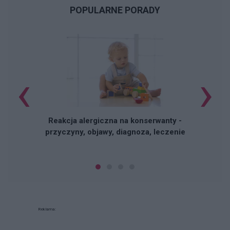
POPULARNE PORADY
‹
›
P
Reakcja alergiczna na konserwanty -
przyczyny, objawy, diagnoza, leczenie
Reklama: