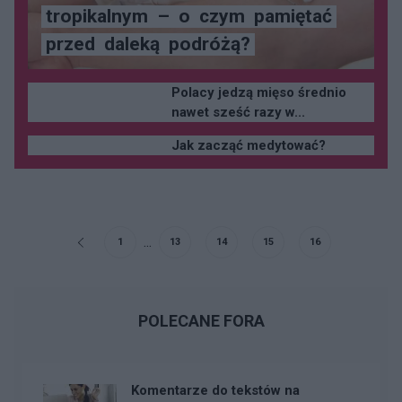
tropikalnym
–
o
czym
pamiętać
przed
daleką
podróżą?
Polacy jedzą mięso średnio
nawet sześć razy w...
Jak zacząć medytować?
...
1
13
14
15
16
POLECANE FORA
Komentarze do tekstów na