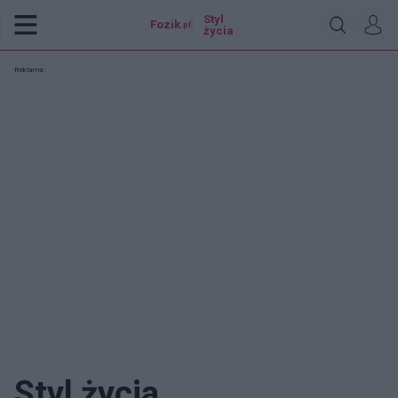
Styl
Fozik
.pl
życia
Reklama:
Styl życia