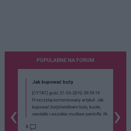
POPULARNE NA FORUM
Jak kupować buty
[CYTAT] gość 21-05-2010, 09:59:19
Przeczytaj komentowany artykuł: Jak
‹
›
kupować butyUwielbiam buty, buciki,
sandałki i wszelkie możliwe pantofle. Nie
ma nic lepszego niż ładny bucik leżący
5
na stopie. Szkoda tylko że tak drogie są