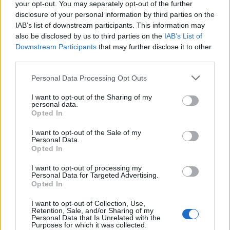
detale, bo nawet prosta bluzka
your opt-out. You may separately opt-out of the further
12
może wyglądać świetnie, jeśli ma
disclosure of your personal information by third parties on the
ostatni 4 miesiące temu
ciekawy krój albo wykończenie.
IAB’s list of downstream participants. This information may
/
kalina333
also be disclosed by us to third parties on the
IAB’s List of
Bluzka bluzką, ale co z resztą
Downstream Participants
that may further disclose it to other
stylizacji – zwłaszcza jeśli
third parties.
chcesz wymodelować sylwetkę?
Warto pomyśleć np. o spodniach,
Personal Data Processing Opt Outs
które ładnie układają się na ciele i
I want to opt-out of the Sharing of my
tuszują fałdki w talii. Oto
personal data.
dlaczego warto mieć w
Opted In
garderobie spodnie modelujące z
I want to opt-out of the Sale of my
wysokim stanem czytaj tu –
Personal Data.
dobrze podkreślają sylwetkę i
Opted In
POPULARNE ARTYKUŁY
fajnie współgrają z takimi
I want to opt-out of processing my
bluzkami.
Personal Data for Targeted Advertising.
Opted In
I want to opt-out of Collection, Use,
Retention, Sale, and/or Sharing of my
Personal Data that Is Unrelated with the
Purposes for which it was collected.