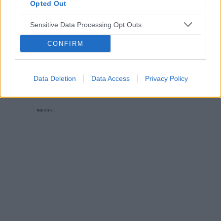
‹
›
Opted Out
Sensitive Data Processing Opt Outs
5 najczęściej powtarzanych mitów o sokach
CONFIRM
Data Deletion
Data Access
Privacy Policy
Reklama: