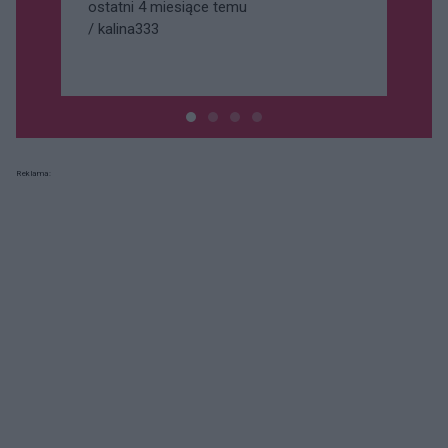
ostatni 4 miesiące temu
te najwygodniejsze i najfikuśniejsze.
/
kalina333
Drogie a coraz gorszej jakości!
Pozdrawiam Ella[/CYTAT]
Reklama: