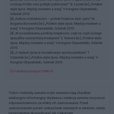
rozwoju Polski oraz polityki publicznej?” B. Łaciak [w:] „Polskie
style życia. Między miastem a wsią” V Kongres Obywatelski,
Gdańsk 2010
[3] „Kultura codzienności – portret Polaków dziś i jutro” M.
Bogunia-Borowska [w:] „Polskie style życia. Między miastem a
wsią” V Kongres Obywatelski, Gdańsk 2010
[4] „W poszukiwaniu polskiej miejskości, czyli na czym polega
specyfika naszej klasy kreatywne” E. Rewers [w:] „Polskie style
życia. Między miastem a wsią” V Kongres Obywatelski, Gdańsk
2010
[5] „O stylach życia w mozaikowym społeczeństwie” T.
Szlendak [w:] „Polskie style życia. Między miastem a wsią” V
Kongres Obywatelski, Gdańsk 2010
[1] ozkultura.pl/wpis/1038/16
Treści i materiały zawarte w tym serwisie mają charakter
edukacyjno-informacyjny. Wydawca i redakcja serwisu nie ponosi
odpowiedzialności za efekty ich zastosowania. Przed
zastosowaniem porad i wskazówek zawartych w serwisie, należy
bezwzględnie skonsultować się z lekarzem.