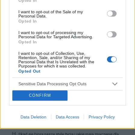
Opted In
1
2
I want to opt-out of the Sale of my
Personal Data.
Opted In
I want to opt-out of processing my
Dobry tekst? Udostępnij go na Facebooku?
Personal Data for Targeted Advertising.
Opted In
Chcesz być na bieżąco? Obserwuj nas
G
o
o
g
l
e
I want to opt-out of Collection, Use,
Retention, Sale, and/or Sharing of my
na
News
Personal Data that Is Unrelated with the
Purposes for which it was collected.
Opted Out
POWIĄZANE
Sensitive Data Processing Opt Outs
Tematy
Kultura codzienności
Styl życia
CONFIRM
Zmiany w stylu życia
Data Deletion
Data Access
Privacy Policy
Źródła tekstu
[2] „Skąd się biorą nasze style życia i jakie mają znaczenie dla