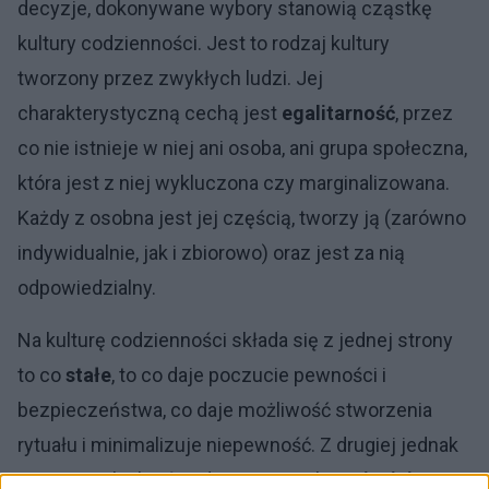
decyzje, dokonywane wybory stanowią cząstkę
kultury codzienności. Jest to rodzaj kultury
tworzony przez zwykłych ludzi. Jej
charakterystyczną cechą jest
egalitarność
, przez
co nie istnieje w niej ani osoba, ani grupa społeczna,
która jest z niej wykluczona czy marginalizowana.
Każdy z osobna jest jej częścią, tworzy ją (zarówno
indywidualnie, jak i zbiorowo) oraz jest za nią
odpowiedzialny.
Na kulturę codzienności składa się z jednej strony
to co
stałe
, to co daje poczucie pewności i
bezpieczeństwa, co daje możliwość stworzenia
rytuału i minimalizuje niepewność. Z drugiej jednak
strony trzeba brać pod uwagę ciągle
zmieniający