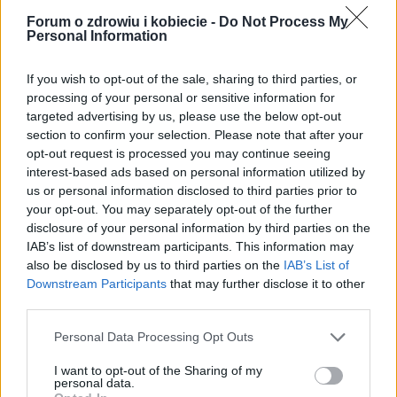
się świat i podejmowane ryzyko z tymi zmianami
Forum o zdrowiu i kobiecie -
Do Not Process My
Personal Information
związane. Konieczna bowiem jest asymilacja
nowości i adaptacja do nowych warunków.
If you wish to opt-out of the sale, sharing to third parties, or
processing of your personal or sensitive information for
targeted advertising by us, please use the below opt-out
Jest to aspekt naszego życia niezwykle trudny do
section to confirm your selection. Please note that after your
oceny czy diagnozowania, choć tak naprawdę każdy
opt-out request is processed you may continue seeing
interest-based ads based on personal information utilized by
z nas na co dzień doświadcza, przeżywa i tworzy
us or personal information disclosed to third parties prior to
kulturę codzienności. Istnieje wiele odrębnych
your opt-out. You may separately opt-out of the further
disclosure of your personal information by third parties on the
sytuacji, odrębnych kanonów wartości i wiedzy,
IAB’s list of downstream participants. This information may
zróżnicowanych doświadczeń i wiele znaczeń danej
also be disclosed by us to third parties on the
IAB’s List of
Downstream Participants
that may further disclose it to other
sytuacji, co sprawia, że w naukowy sposób trudno
third parties.
określić jednoznacznie jaka jest kultura
Personal Data Processing Opt Outs
codzienności Polaków.
I want to opt-out of the Sharing of my
personal data.