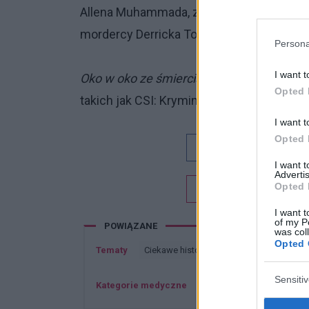
Allena Muhammada, zwanych snajperami z 
mordercy Derricka Todda Lee.
Persona
I want t
Oko w oko ze śmiercią
ukazuje
prawdziwy 
Opted 
takich jak CSI: Kryminalne Zagadki.
I want t
Opted 
Dobry tekst
I want 
Advertis
Opted 
Chcesz być na bieżą
I want t
of my P
POWIĄZANE
was col
Opted 
Tematy
Ciekawe historie kryminalne
Kryminal
Sensiti
Kategorie medyczne
Zdrowie publiczne