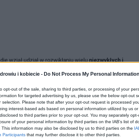
die wziął udział w rozwikłaniu wielu
niezwykłych i
 opisanych tu zgonów była dziełem czystego
drowiu i kobiecie -
Do Not Process My Personal Informatio
wdziwych tragedii.
to opt-out of the sale, sharing to third parties, or processing of your per
awiają nam zmarli, doktor Cataldie rozwiązał
formation for targeted advertising by us, please use the below opt-out s
r selection. Please note that after your opt-out request is processed y
ora zabitego przez drzwi stodoły
czy młodej
eing interest-based ads based on personal information utilized by us or
one na przykościelnym cmentarzu, a także pomógł w
disclosed to third parties prior to your opt-out. You may separately opt-
losure of your personal information by third parties on the IAB’s list of
w grasujących na wolności
.
. This information may also be disclosed by us to third parties on the
IA
zabójstw dokonanych przez Lee Boyda Malvo i Johna
Participants
that may further disclose it to other third parties.