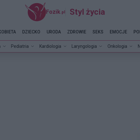
Styl życia
Fozik
.pl
KOBIETA
DZIECKO
URODA
ZDROWIE
SEKS
EMOCJE
PO
a
Pediatria
Kardiologia
Laryngologia
Onkologia
N