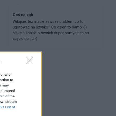
Coś na ząb
Witajcie, też macie zawsze problem co tu
ugotować na szybko? Co dzień to samo;-))
piszcie kobitki o swoich super pomysłach na
szybki obiad:-)
n
Reklama:
sonal or
ection to
ou may
 personal
out of the
 downstream
B’s List of