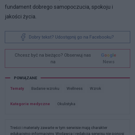
fundament dobrego samopoczucia, spokoju i
jakości życia.
Dobry tekst? Udostępnij go na Facebooku?
Chcesz być na bieżąco? Obserwuj nas
G
o
o
g
l
e
na
News
POWIĄZANE
Tematy
Badanie wzroku
Wellness
Wzrok
Kategorie medyczne
Okulistyka
Treści i materiały zawarte w tym serwisie mają charakter
edukacyjno-informacyjny. Wydawca i redakcja serwisu nie ponosi