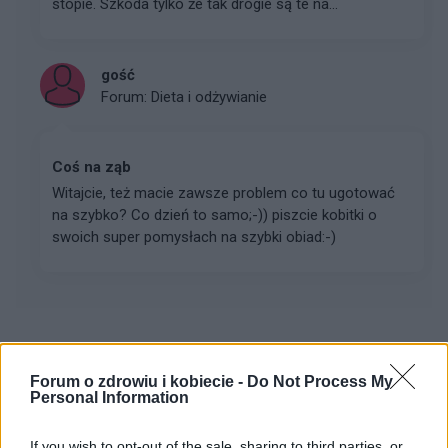
stopie. Szkoda tylko że tak drogie są te na...
gość
Forum:
Dieta i odżywianie
Coś na ząb
Witajcie, też macie zawsze problem co tu ugotować
na szybko? Co dzień to samo;-)) piszcie kobitki o
swoich super pomysłach na szybki obiad:-)
Reklama:
Forum o zdrowiu i kobiecie -
Do Not Process My
Personal Information
If you wish to opt-out of the sale, sharing to third parties, or