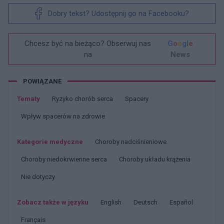
Dobry tekst? Udostępnij go na Facebooku?
Chcesz być na bieżąco? Obserwuj nas
G
o
o
g
l
e
na
News
POWIĄZANE
Tematy
Ryzyko chorób serca
Spacery
Wpływ spacerów na zdrowie
Kategorie medyczne
Choroby nadciśnieniowe
Choroby niedokrwienne serca
Choroby układu krążenia
Nie dotyczy
Zobacz także w języku
english
deutsch
español
français