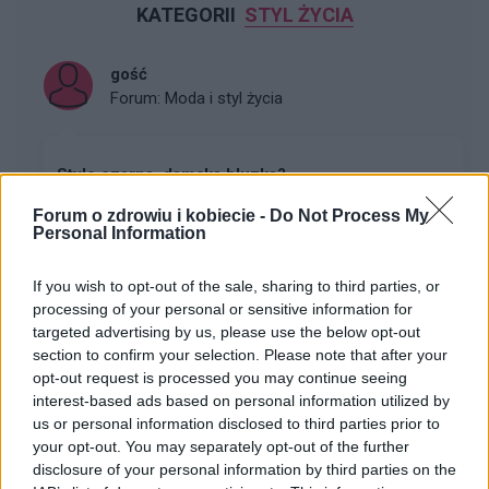
KATEGORII
STYL ŻYCIA
gość
Forum:
Moda i styl życia
Stylo czarna, damska bluzka?
Widziałyście albo może kupiłyście sobie jakąś fajną,
Forum o zdrowiu i kobiecie -
Do Not Process My
stylową, czarną bluzkę? Szukam, szukam i znaleźć nie
Personal Information
mogę a bardzo takiej potrzebuje :(
If you wish to opt-out of the sale, sharing to third parties, or
processing of your personal or sensitive information for
poison_ivy
targeted advertising by us, please use the below opt-out
Forum:
Moda i styl życia
section to confirm your selection. Please note that after your
opt-out request is processed you may continue seeing
interest-based ads based on personal information utilized by
us or personal information disclosed to third parties prior to
Gdzie najchętniej kupujecie ubrania?
your opt-out. You may separately opt-out of the further
Wolicie galerie handlowe, małe sklepiki, second-
disclosure of your personal information by third parties on the
handy/outlety czy np. kupowanie przez internet? Macie