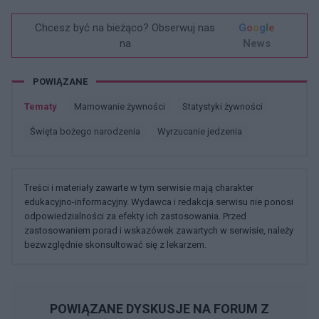
Chcesz być na bieżąco? Obserwuj nas
G
o
o
g
l
e
na
News
POWIĄZANE
Tematy
Marnowanie żywności
Statystyki żywności
święta bożego narodzenia
Wyrzucanie jedzenia
Treści i materiały zawarte w tym serwisie mają charakter
edukacyjno-informacyjny. Wydawca i redakcja serwisu nie ponosi
odpowiedzialności za efekty ich zastosowania. Przed
zastosowaniem porad i wskazówek zawartych w serwisie, należy
bezwzględnie skonsultować się z lekarzem.
POWIĄZANE DYSKUSJE NA FORUM Z