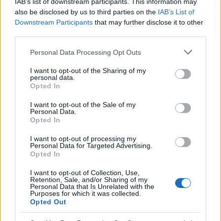
IAB’s list of downstream participants. This information may
jakieś ulubione marki czy wybieracie ciuchy które wam
also be disclosed by us to third parties on the
IAB’s List of
się podobają bez względu na metkę?
Downstream Participants
that may further disclose it to other
third parties.
Personal Data Processing Opt Outs
gość
Forum:
Moda i styl życia
I want to opt-out of the Sharing of my
personal data.
Opted In
Jak kupować buty
I want to opt-out of the Sale of my
Przeczytaj komentowany artykuł: Jak kupować
Personal Data.
Opted In
butyUwielbiam buty, buciki, sandałki i wszelkie możliwe
pantofle. Nie ma nic lepszego niż ładny bucik leżący na
I want to opt-out of processing my
stopie. Szkoda tylko że tak drogie są te na...
Personal Data for Targeted Advertising.
Opted In
I want to opt-out of Collection, Use,
gość
Retention, Sale, and/or Sharing of my
Personal Data that Is Unrelated with the
Forum:
Dieta i odżywianie
Purposes for which it was collected.
Opted Out