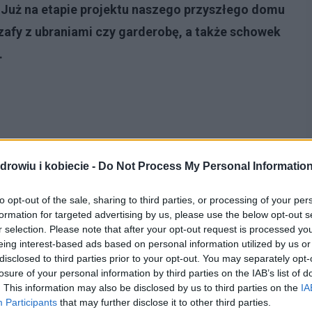
Już na etapie projektu naszego przyszłego domu
zafy z ubraniami czy garderobę, a także schowek
.
drowiu i kobiecie -
Do Not Process My Personal Informatio
to opt-out of the sale, sharing to third parties, or processing of your per
formation for targeted advertising by us, please use the below opt-out s
r selection. Please note that after your opt-out request is processed y
eing interest-based ads based on personal information utilized by us or
disclosed to third parties prior to your opt-out. You may separately opt-
wiamy się, w jaki sposób racjonalnie zagospodarować
losure of your personal information by third parties on the IAB’s list of
szystkim o optymalnym rozmieszczeniu sypialni,
. This information may also be disclosed by us to third parties on the
IA
Participants
that may further disclose it to other third parties.
zentacyjnym korytarzu lub holu, wygodnej kuchni i