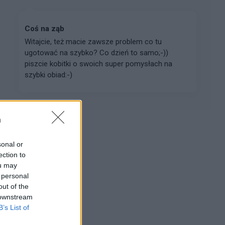
Coś na ząb
Witajcie, też macie zawsze problem co tu
ugotować na szybko? Co dzień to samo;-))
piszcie kobitki o swoich super pomysłach na
szybki obiad:-)
n
Reklama:
sonal or
ection to
ou may
 personal
out of the
 downstream
B’s List of