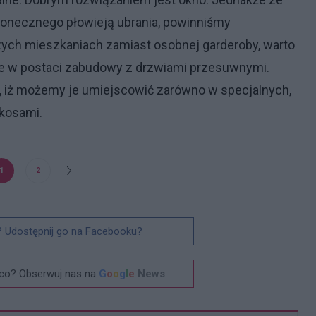
łonecznego płowieją ubrania, powinniśmy
zych mieszkaniach zamiast osobnej garderoby, warto
e w postaci zabudowy z drzwiami przesuwnymi.
, iż możemy je umiejscowić zarówno w specjalnych,
skosami.
1
2
? Udostępnij go na Facebooku?
co? Obserwuj nas na
G
o
o
g
l
e
News