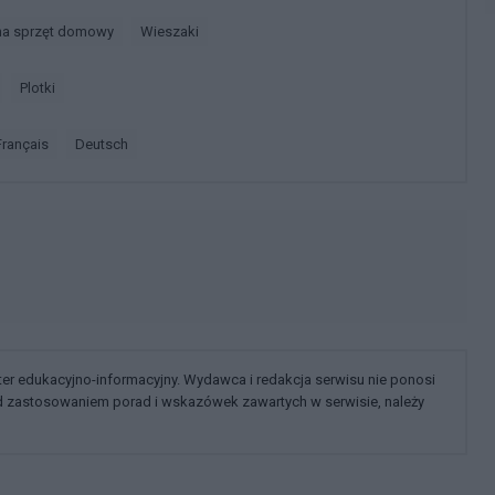
na sprzęt domowy
Wieszaki
Plotki
français
deutsch
kter edukacyjno-informacyjny. Wydawca i redakcja serwisu nie ponosi
ed zastosowaniem porad i wskazówek zawartych w serwisie, należy