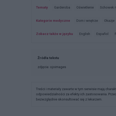
Tematy
Garderoba
Oświetlenie
Schowek 
Kategorie medyczne
Dom i wnętrze
Okazje
Zobacz także w języku
english
español
Źródła tekstu
zdjęcia: ojoimages
Treści i materiały zawarte w tym serwisie mają chara
odpowiedzialności za efekty ich zastosowania. Prz
bezwzględnie skonsultować się z lekarzem.