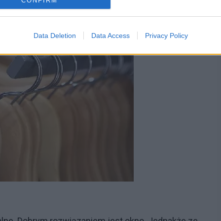
CONFIRM
Data Deletion
Data Access
Privacy Policy
alne. Dobrym rozwiązaniem jest okno. Jednakże ze