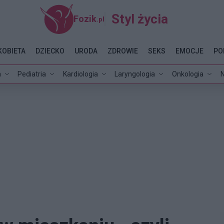
Styl życia
Fozik
.pl
KOBIETA
DZIECKO
URODA
ZDROWIE
SEKS
EMOCJE
PO
a
Pediatria
Kardiologia
Laryngologia
Onkologia
N