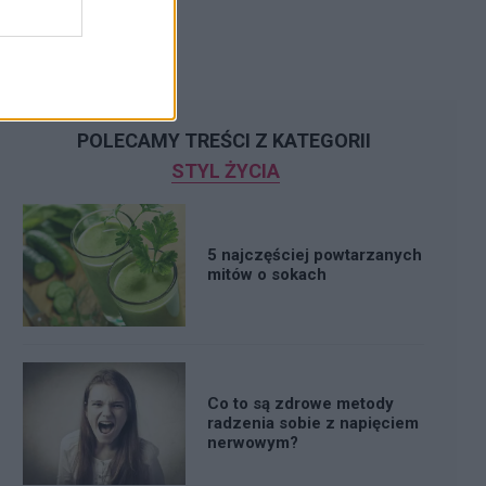
POLECAMY TREŚCI Z KATEGORII
STYL ŻYCIA
5 najczęściej powtarzanych
mitów o sokach
Co to są zdrowe metody
radzenia sobie z napięciem
nerwowym?