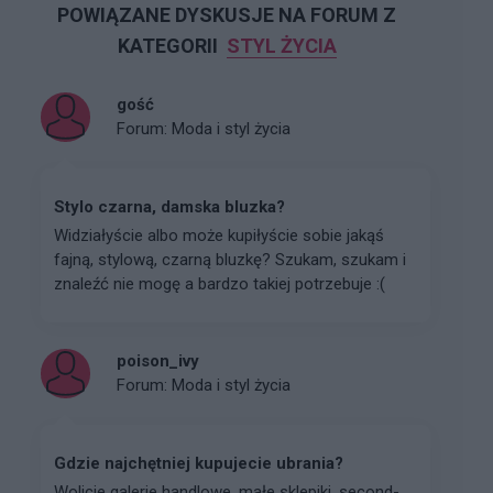
POWIĄZANE DYSKUSJE NA FORUM Z
KATEGORII
STYL ŻYCIA
gość
Forum:
Moda i styl życia
Stylo czarna, damska bluzka?
Widziałyście albo może kupiłyście sobie jakąś
fajną, stylową, czarną bluzkę? Szukam, szukam i
znaleźć nie mogę a bardzo takiej potrzebuje :(
poison_ivy
Forum:
Moda i styl życia
Gdzie najchętniej kupujecie ubrania?
Wolicie galerie handlowe, małe sklepiki, second-