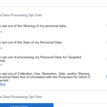
mieszkanie to takie, w którym znajdzie się również
buty, a także mało reprezentacyjny sprzęt domowy. W
l Data Processing Opt Outs
możemy wygospodarować na ten cel osobno
o opt-out of the Sharing of my personal data.
rcze. W mniejszych – pomyślmy nad zabudową
In
m wnęk pod szafy z drzwiami przesuwnymi.
o opt-out of the Sale of my Personal Data.
In
to opt-out of processing my Personal Data for Targeted
ć osobne pomieszczenie przy sypialni lub łazience.
ing.
In
i liczby osób, które będą z niej korzystać. Systemy
o opt-out of Collection, Use, Retention, Sale, and/or Sharing
ymalne wykorzystanie przestrzeni. Planując
ersonal Data that Is Unrelated with the Purposes for which it
lected.
miejsce na wieszaki, które powinno mieć szerokość
Out
ież zaplanować półki na buty czy kosz z brudną
ve Data Processing Opt Outs
omiast pozostawić pas minimum 90 cm, dzięki czemu