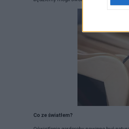
Co ze światłem?
Oświetlenie garderoby powinno być natur