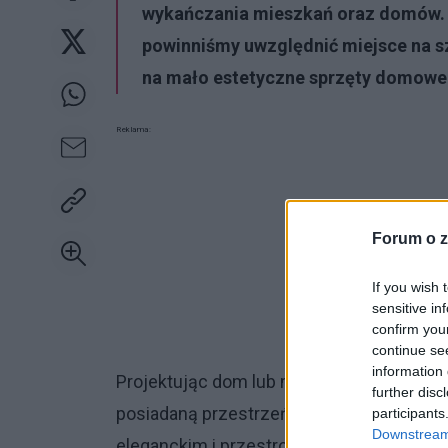
wykańczania mieszkań oraz domów. 
powinniśmy uwzględnić miejsce na s
na mało estetyczne sprzęty domowe
Reklama:
Forum o z
If you wish 
sensitive in
confirm you
continue se
information 
Projektując dom lub mieszkanie, zastana
further disc
posiadaną przestrzeń. Myślimy przede w
participants
Downstream 
eleganckim i przestronnym salonie, repre