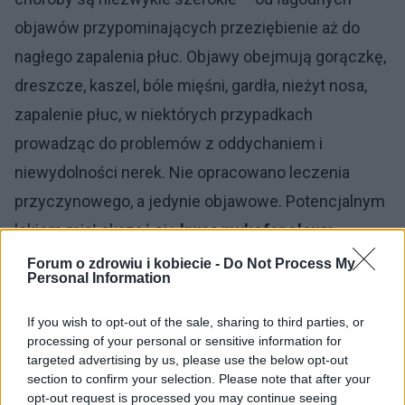
objawów przypominających przeziębienie aż do
nagłego zapalenia płuc. Objawy obejmują gorączkę,
dreszcze, kaszel, bóle mięśni, gardła, nieżyt nosa,
zapalenie płuc, w niektórych przypadkach
prowadząc do problemów z oddychaniem i
niewydolności nerek. Nie opracowano leczenia
przyczynowego, a jedynie objawowe. Potencjalnym
lekiem miał okazać się
kwas mykofenolowy
.
Prewencja przed wirusem opiera się na częstym
Forum o zdrowiu i kobiecie -
Do Not Process My
Personal Information
myciu rąk, stosowaniu środków odkażających i
stosowaniu maseczek.
If you wish to opt-out of the sale, sharing to third parties, or
processing of your personal or sensitive information for
targeted advertising by us, please use the below opt-out
section to confirm your selection. Please note that after your
opt-out request is processed you may continue seeing