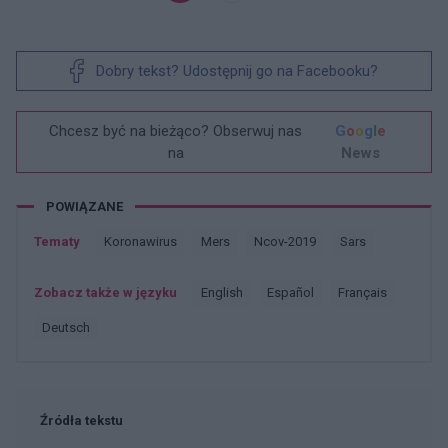
Dobry tekst? Udostępnij go na Facebooku?
Chcesz być na bieżąco? Obserwuj nas
G
o
o
g
l
e
na
News
POWIĄZANE
Tematy
Koronawirus
Mers
Ncov-2019
Sars
Zobacz także w języku
english
español
français
deutsch
Źródła tekstu