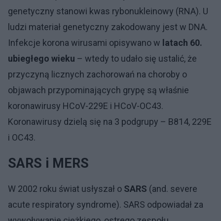
genetyczny stanowi kwas rybonukleinowy (RNA). U
ludzi materiał genetyczny zakodowany jest w DNA.
Infekcje korona wirusami opisywano w
latach 60.
ubiegłego wieku
– wtedy to udało się ustalić, że
przyczyną licznych zachorowań na choroby o
objawach przypominających grypę są właśnie
koronawirusy HCoV-229E i HCoV-OC43.
Koronawirusy dzielą się na 3 podgrupy – B814, 229E
i OC43.
SARS i MERS
W 2002 roku świat usłyszał o
SARS
(and. severe
acute respiratory syndrome). SARS odpowiadał za
wywoływanie ciężkiego, ostrego zespołu