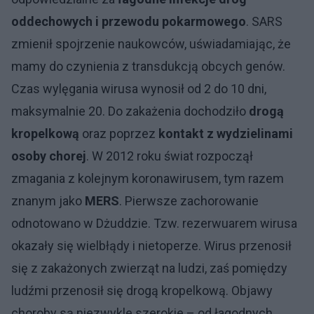
oddechowych i przewodu pokarmowego
. SARS
zmienił spojrzenie naukowców, uświadamiając, że
mamy do czynienia z transdukcją obcych genów.
Czas wylęgania wirusa wynosił od 2 do 10 dni,
maksymalnie 20. Do zakażenia dochodziło
drogą
kropelkową
oraz poprzez
kontakt z wydzielinami
osoby chorej
. W 2012 roku świat rozpoczął
zmagania z kolejnym koronawirusem, tym razem
znanym jako
MERS
. Pierwsze zachorowanie
odnotowano w Dżuddzie. Tzw. rezerwuarem wirusa
okazały się wielbłądy i nietoperze. Wirus przenosił
się z zakażonych zwierząt na ludzi, zaś pomiędzy
ludźmi przenosił się drogą kropelkową. Objawy
choroby są niezwykle szerokie – od łagodnych