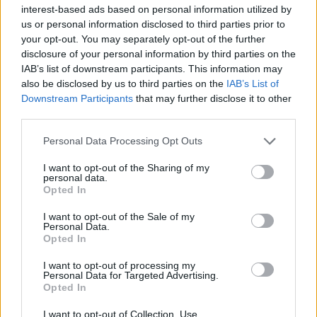
interest-based ads based on personal information utilized by
us or personal information disclosed to third parties prior to
your opt-out. You may separately opt-out of the further
disclosure of your personal information by third parties on the
IAB’s list of downstream participants. This information may
also be disclosed by us to third parties on the
IAB’s List of
Downstream Participants
that may further disclose it to other
third parties.
Personal Data Processing Opt Outs
I want to opt-out of the Sharing of my
personal data.
Opted In
fot. panthermedia
I want to opt-out of the Sale of my
Personal Data.
nCoV-2019 – co o nim wiemy?
Opted In
I want to opt-out of processing my
Styczeń bieżącego roku – w Wuhan, w Chinach
Personal Data for Targeted Advertising.
Opted In
odnotowano pierwsze przypadki zachorowań
I want to opt-out of Collection, Use,
wywołane nowym rodzajem wirusa. Na chwilę