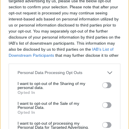
targeted advertising by us, please use the below opt-out
Stylo czarna, damska bluzka?
section to confirm your selection. Please note that after your
Widziałyście albo może kupiłyście sobie jakąś fajną,
opt-out request is processed you may continue seeing
stylową, czarną bluzkę? Szukam, szukam i znaleźć nie
interest-based ads based on personal information utilized by
mogę a bardzo takiej potrzebuje :(
us or personal information disclosed to third parties prior to
your opt-out. You may separately opt-out of the further
disclosure of your personal information by third parties on the
poison_ivy
IAB’s list of downstream participants. This information may
Forum:
Moda i styl życia
also be disclosed by us to third parties on the
IAB’s List of
Downstream Participants
that may further disclose it to other
third parties.
Gdzie najchętniej kupujecie ubrania?
Personal Data Processing Opt Outs
Wolicie galerie handlowe, małe sklepiki, second-
handy/outlety czy np. kupowanie przez internet? Macie
I want to opt-out of the Sharing of my
personal data.
jakieś ulubione marki czy wybieracie ciuchy które wam
Opted In
się podobają bez względu na metkę?
I want to opt-out of the Sale of my
Personal Data.
Opted In
gość
Forum:
Moda i styl życia
I want to opt-out of processing my
Personal Data for Targeted Advertising.