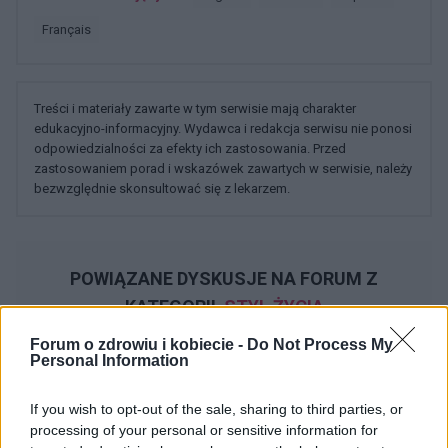
français
Treści i materiały zawarte w tym serwisie mają charakter
edukacyjno-informacyjny. Wydawca i redakcja serwisu nie ponosi
odpowiedzialności za efekty ich zastosowania. Przed
zastosowaniem porad i wskazówek zawartych w serwisie, należy
bezwzględnie skonsultować się z lekarzem.
POWIĄZANE DYSKUSJE NA FORUM Z
KATEGORII
STYL ŻYCIA
Forum o zdrowiu i kobiecie -
Do Not Process My
Personal Information
gość
Forum:
Moda i styl życia
If you wish to opt-out of the sale, sharing to third parties, or
processing of your personal or sensitive information for