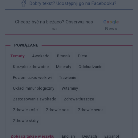
Dobry tekst? Udostępnij go na Facebooku?
Chcesz być na bieżąco? Obserwuj nas
G
o
o
g
l
e
na
News
POWIĄZANE
Tematy
Awokado
Błonnik
Dieta
Korzyści zdrowotne
Minerały
Odchudzanie
Poziom cukru we krwi
Trawienie
Układ immunologiczny
Witaminy
Zastosowania awokado
Zdrowe tłuszcze
Zdrowie kości
Zdrowie oczu
Zdrowie serca
Zdrowie skóry
Zobacz także w języku
english
deutsch
español