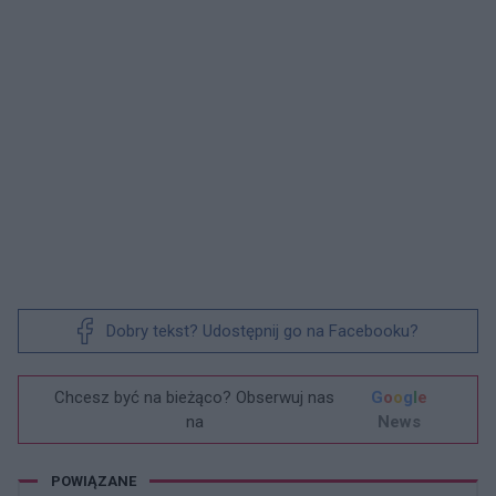
Dobry tekst? Udostępnij go na Facebooku?
Chcesz być na bieżąco? Obserwuj nas
G
o
o
g
l
e
na
News
POWIĄZANE