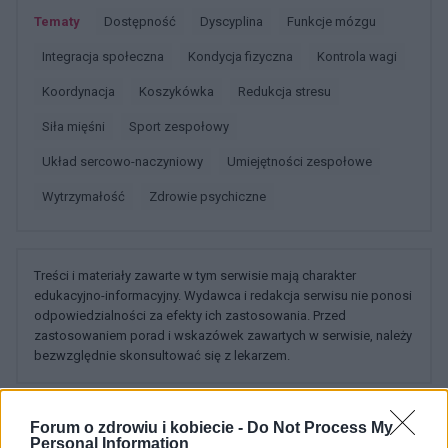
Tematy
Dostępność
Dyscyplina
Funkcje mózgu
Integracja społeczna
Kondycja fizyczna
Kontrola wagi
Koordynacja
Koszykówka
Redukcja stresu
Siła mięśni
Sport zespołowy
Układ sercowo-naczyniowy
Umiejętności zespołowe
Wytrzymałość
Zdrowie psychiczne
Treści i materiały zawarte w tym serwisie mają charakter
edukacyjno-informacyjny. Wydawca i redakcja serwisu nie ponosi
odpowiedzialności za efekty ich zastosowania. Przed
zastosowaniem porad i wskazówek zawartych w serwisie, należy
bezwzględnie skonsultować się z lekarzem.
Forum o zdrowiu i kobiecie -
Do Not Process My
Personal Information
POWIĄZANE DYSKUSJE NA FORUM Z