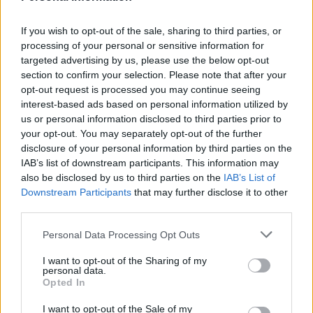
KATEGORII
STYL ŻYCIA
If you wish to opt-out of the sale, sharing to third parties, or
processing of your personal or sensitive information for
gość
targeted advertising by us, please use the below opt-out
Forum:
Moda i styl życia
section to confirm your selection. Please note that after your
opt-out request is processed you may continue seeing
interest-based ads based on personal information utilized by
us or personal information disclosed to third parties prior to
Stylo czarna, damska bluzka?
your opt-out. You may separately opt-out of the further
Widziałyście albo może kupiłyście sobie jakąś fajną,
disclosure of your personal information by third parties on the
stylową, czarną bluzkę? Szukam, szukam i znaleźć nie
IAB’s list of downstream participants. This information may
mogę a bardzo takiej potrzebuje :(
also be disclosed by us to third parties on the
IAB’s List of
Downstream Participants
that may further disclose it to other
third parties.
poison_ivy
Forum:
Moda i styl życia
Personal Data Processing Opt Outs
I want to opt-out of the Sharing of my
personal data.
Gdzie najchętniej kupujecie ubrania?
Opted In
Wolicie galerie handlowe, małe sklepiki, second-
I want to opt-out of the Sale of my