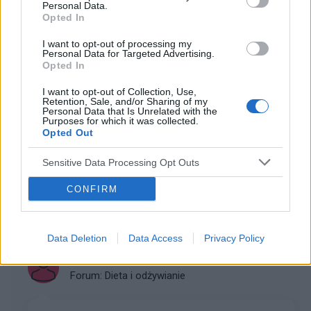
handy/outlety czy np. kupowanie przez internet? Macie
Personal Data.
Opted In
jakieś ulubione marki czy wybieracie ciuchy które wam
się podobają bez względu na metkę?
I want to opt-out of processing my
Personal Data for Targeted Advertising.
Opted In
gość
I want to opt-out of Collection, Use,
Forum:
Moda i styl życia
Retention, Sale, and/or Sharing of my
Personal Data that Is Unrelated with the
Purposes for which it was collected.
Opted Out
Jak kupować buty
Sensitive Data Processing Opt Outs
Przeczytaj komentowany artykuł: Jak kupować
butyUwielbiam buty, buciki, sandałki i wszelkie możliwe
CONFIRM
pantofle. Nie ma nic lepszego niż ładny bucik leżący na
stopie. Szkoda tylko że tak drogie są te na...
Data Deletion
Data Access
Privacy Policy
gość
Forum:
Dieta i odżywianie