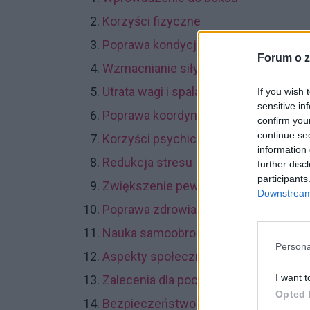
Korzyści fizyczne
Poprawa kondycji fizycznej
Forum o z
Wzmacnianie siły i wytrzymałości
Utrata wagi i spalanie kalorii
If you wish 
sensitive in
Poprawa koordynacji i równowagi
confirm you
continue se
Korzyści psychiczne
information 
Redukcja stresu
further disc
participants
Zwiększenie pewności siebie
Downstream 
Poprawa zdrowia serca
Nauka samoobrony
Persona
Aspekty społeczne
I want t
Zalecenia dla początkujących
Opted 
Bezpieczeństwo w boksie