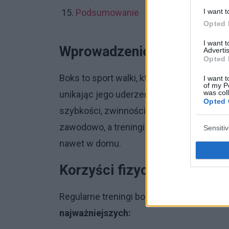
I want t
Podsumowanie
Opted 
I want 
Wprowadzenie do boksu
Advertis
Opted 
Boks to sport walki, który polega na zad
I want t
of my P
was col
unikając jego uderzeń. Jest to dyscyplina,
Opted 
szybkości, zwinności, precyzji i strategii
zawodowo, a treningi mogą odbywać się n
Sensiti
nawet w domu.
Korzyści fizyczne
Regularne treningi bokserskie przynoszą 
najważniejszych: