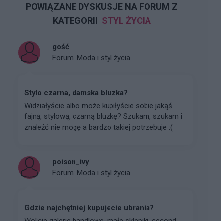
POWIĄZANE DYSKUSJE NA FORUM Z
KATEGORII
STYL ŻYCIA
gość
Forum:
Moda i styl życia
Stylo czarna, damska bluzka?
Widziałyście albo może kupiłyście sobie jakąś
fajną, stylową, czarną bluzkę? Szukam, szukam i
znaleźć nie mogę a bardzo takiej potrzebuje :(
poison_ivy
Forum:
Moda i styl życia
Gdzie najchętniej kupujecie ubrania?
Wolicie galerie handlowe, małe sklepiki, second-