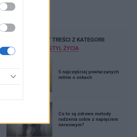
POLECAMY TREŚCI Z KATEGORII
STYL ŻYCIA
5 najczęściej powtarzanych
mitów o sokach
Co to są zdrowe metody
radzenia sobie z napięciem
nerwowym?