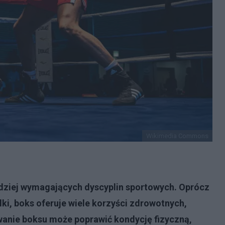
Wikimedia Commons
ardziej wymagających dyscyplin sportowych. Oprócz
ki, boks oferuje wiele korzyści zdrowotnych,
wanie boksu może poprawić kondycję fizyczną,