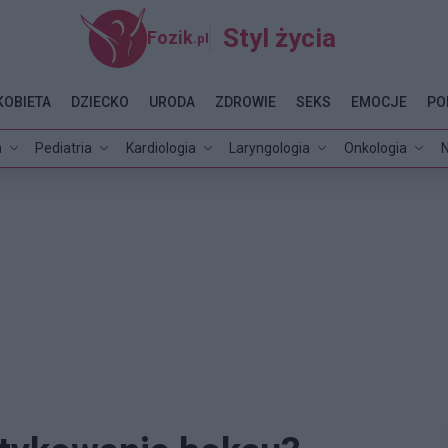
Styl życia
Fozik
.pl
KOBIETA
DZIECKO
URODA
ZDROWIE
SEKS
EMOCJE
PO
a
Pediatria
Kardiologia
Laryngologia
Onkologia
N