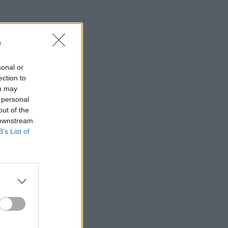
n
sonal or
ection to
ou may
 personal
out of the
 downstream
B’s List of