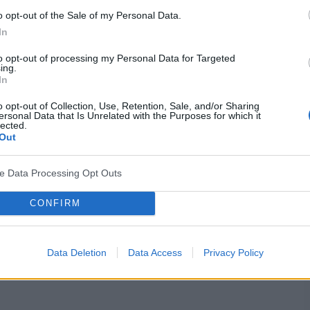
o opt-out of the Sale of my Personal Data.
In
to opt-out of processing my Personal Data for Targeted
ing.
In
awaniu ciosów pięściami przeciwnikowi, jednocześnie
o opt-out of Collection, Use, Retention, Sale, and/or Sharing
ersonal Data that Is Unrelated with the Purposes for which it
lected.
 która wymaga nie tylko siły fizycznej, ale także
Out
. Boks można uprawiać zarówno rekreacyjnie, jak i
a sali gimnastycznej, w klubach sportowych lub
ve Data Processing Opt Outs
CONFIRM
Data Deletion
Data Access
Privacy Policy
wiele korzyści fizycznych.
Oto niektóre z