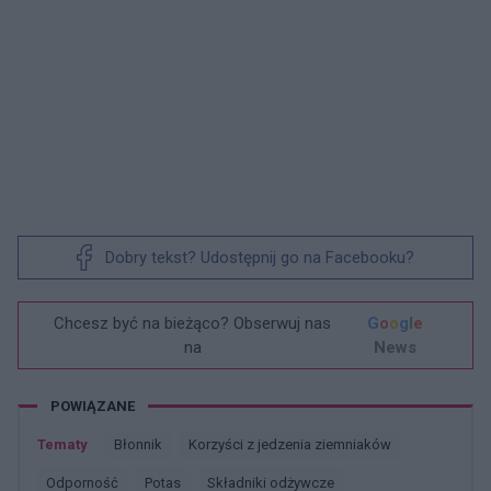
Dobry tekst? Udostępnij go na Facebooku?
Chcesz być na bieżąco? Obserwuj nas
G
o
o
g
l
e
na
News
POWIĄZANE
Tematy
Błonnik
Korzyści z jedzenia ziemniaków
Odporność
Potas
Składniki odżywcze