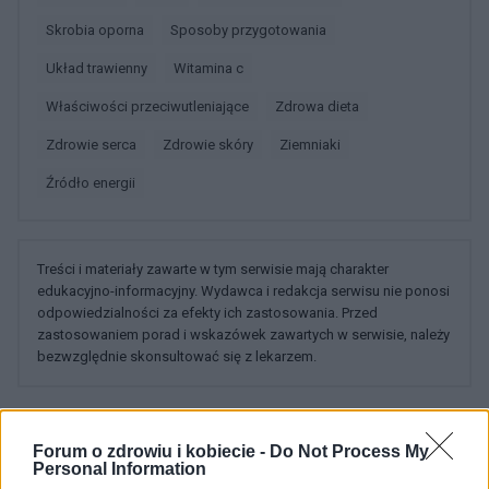
Skrobia oporna
Sposoby przygotowania
Układ trawienny
Witamina c
Właściwości przeciwutleniające
Zdrowa dieta
Zdrowie serca
Zdrowie skóry
Ziemniaki
źródło energii
Treści i materiały zawarte w tym serwisie mają charakter
edukacyjno-informacyjny. Wydawca i redakcja serwisu nie ponosi
odpowiedzialności za efekty ich zastosowania. Przed
zastosowaniem porad i wskazówek zawartych w serwisie, należy
bezwzględnie skonsultować się z lekarzem.
Forum o zdrowiu i kobiecie -
Do Not Process My
POWIĄZANE DYSKUSJE NA FORUM Z
Personal Information
KATEGORII
STYL ŻYCIA