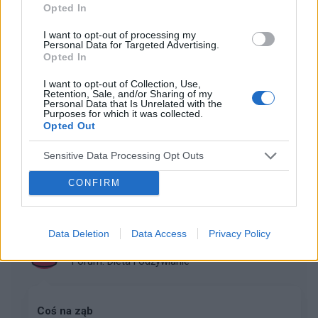
Opted In
się podobają bez względu na metkę?
I want to opt-out of processing my
Personal Data for Targeted Advertising.
Opted In
gość
Forum:
Moda i styl życia
I want to opt-out of Collection, Use,
Retention, Sale, and/or Sharing of my
Personal Data that Is Unrelated with the
Purposes for which it was collected.
Opted Out
Jak kupować buty
Przeczytaj komentowany artykuł: Jak kupować
Sensitive Data Processing Opt Outs
butyUwielbiam buty, buciki, sandałki i wszelkie możliwe
pantofle. Nie ma nic lepszego niż ładny bucik leżący na
CONFIRM
stopie. Szkoda tylko że tak drogie są te na...
Data Deletion
Data Access
Privacy Policy
gość
Forum:
Dieta i odżywianie
Coś na ząb