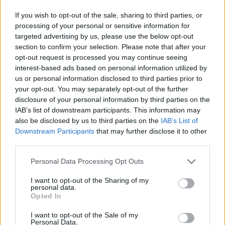
If you wish to opt-out of the sale, sharing to third parties, or
gość
processing of your personal or sensitive information for
targeted advertising by us, please use the below opt-out
Forum:
Moda i styl życia
section to confirm your selection. Please note that after your
opt-out request is processed you may continue seeing
interest-based ads based on personal information utilized by
Stylo czarna, damska bluzka?
us or personal information disclosed to third parties prior to
Widziałyście albo może kupiłyście sobie jakąś fajną,
your opt-out. You may separately opt-out of the further
stylową, czarną bluzkę? Szukam, szukam i znaleźć nie
disclosure of your personal information by third parties on the
mogę a bardzo takiej potrzebuje :(
IAB’s list of downstream participants. This information may
also be disclosed by us to third parties on the
IAB’s List of
Downstream Participants
that may further disclose it to other
third parties.
poison_ivy
Forum:
Moda i styl życia
Personal Data Processing Opt Outs
I want to opt-out of the Sharing of my
personal data.
Gdzie najchętniej kupujecie ubrania?
Opted In
Wolicie galerie handlowe, małe sklepiki, second-
handy/outlety czy np. kupowanie przez internet? Macie
I want to opt-out of the Sale of my
Personal Data.
jakieś ulubione marki czy wybieracie ciuchy które wam