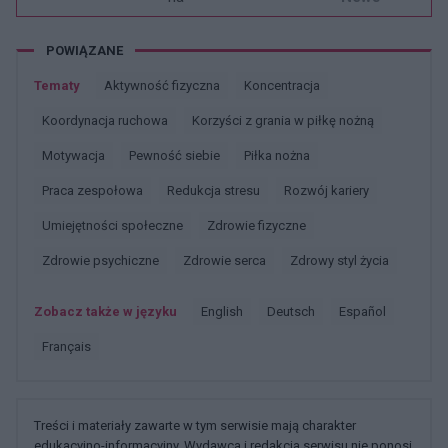
POWIĄZANE
Tematy
Aktywność fizyczna
Koncentracja
Koordynacja ruchowa
Korzyści z grania w piłkę nożną
Motywacja
Pewność siebie
Piłka nożna
Praca zespołowa
Redukcja stresu
Rozwój kariery
Umiejętności społeczne
Zdrowie fizyczne
Zdrowie psychiczne
Zdrowie serca
Zdrowy styl życia
Zobacz także w języku
english
deutsch
español
français
Treści i materiały zawarte w tym serwisie mają charakter
edukacyjno-informacyjny. Wydawca i redakcja serwisu nie ponosi