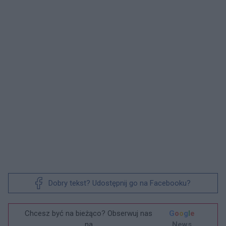
Dobry tekst? Udostępnij go na Facebooku?
Chcesz być na bieżąco? Obserwuj nas
G
o
o
g
l
e
na
News