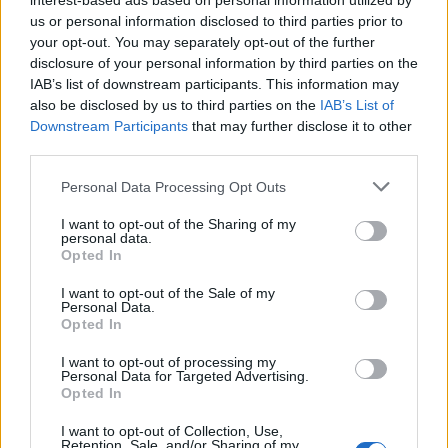
interest-based ads based on personal information utilized by
poison_ivy
us or personal information disclosed to third parties prior to
Forum:
Moda i styl życia
your opt-out. You may separately opt-out of the further
disclosure of your personal information by third parties on the
IAB’s list of downstream participants. This information may
also be disclosed by us to third parties on the
IAB’s List of
Gdzie najchętniej kupujecie ubrania?
Downstream Participants
that may further disclose it to other
Wolicie galerie handlowe, małe sklepiki, second-
third parties.
handy/outlety czy np. kupowanie przez internet? Macie
jakieś ulubione marki czy wybieracie ciuchy które wam
Personal Data Processing Opt Outs
się podobają bez względu na metkę?
I want to opt-out of the Sharing of my
personal data.
Opted In
gość
Forum:
Moda i styl życia
I want to opt-out of the Sale of my
Personal Data.
Opted In
Jak kupować buty
I want to opt-out of processing my
Personal Data for Targeted Advertising.
Przeczytaj komentowany artykuł: Jak kupować
Opted In
butyUwielbiam buty, buciki, sandałki i wszelkie możliwe
pantofle. Nie ma nic lepszego niż ładny bucik leżący na
I want to opt-out of Collection, Use,
Retention, Sale, and/or Sharing of my