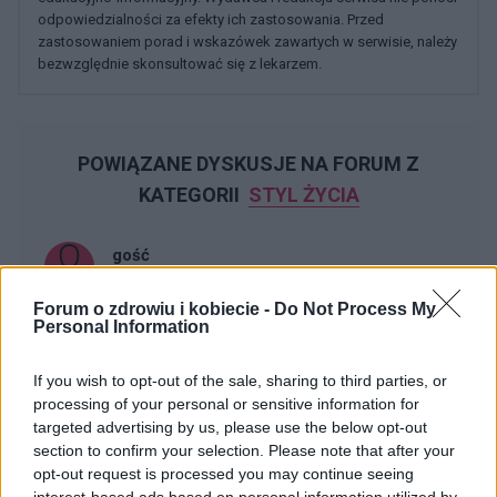
odpowiedzialności za efekty ich zastosowania. Przed
zastosowaniem porad i wskazówek zawartych w serwisie, należy
bezwzględnie skonsultować się z lekarzem.
POWIĄZANE DYSKUSJE NA FORUM Z
KATEGORII
STYL ŻYCIA
gość
Forum:
Moda i styl życia
Forum o zdrowiu i kobiecie -
Do Not Process My
Personal Information
Stylo czarna, damska bluzka?
If you wish to opt-out of the sale, sharing to third parties, or
Widziałyście albo może kupiłyście sobie jakąś fajną,
processing of your personal or sensitive information for
stylową, czarną bluzkę? Szukam, szukam i znaleźć nie
targeted advertising by us, please use the below opt-out
mogę a bardzo takiej potrzebuje :(
section to confirm your selection. Please note that after your
opt-out request is processed you may continue seeing