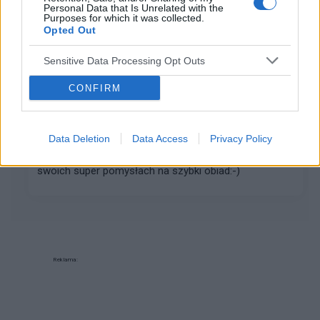
stopie. Szkoda tylko że tak drogie są te na...
Personal Data that Is Unrelated with the
Purposes for which it was collected.
Opted Out
gość
Sensitive Data Processing Opt Outs
Forum:
Dieta i odżywianie
CONFIRM
Coś na ząb
Witajcie, też macie zawsze problem co tu ugotować
Data Deletion
Data Access
Privacy Policy
na szybko? Co dzień to samo;-)) piszcie kobitki o
swoich super pomysłach na szybki obiad:-)
Reklama: