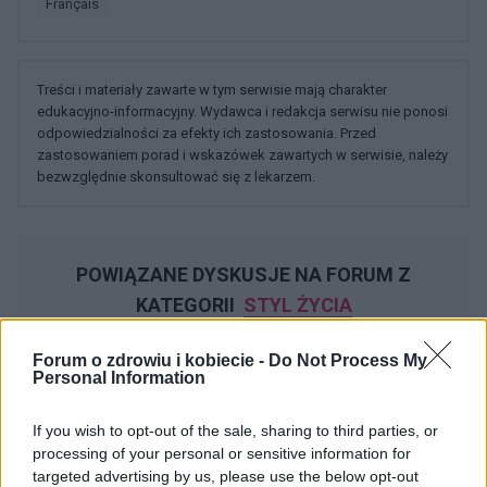
français
Treści i materiały zawarte w tym serwisie mają charakter
edukacyjno-informacyjny. Wydawca i redakcja serwisu nie ponosi
odpowiedzialności za efekty ich zastosowania. Przed
zastosowaniem porad i wskazówek zawartych w serwisie, należy
bezwzględnie skonsultować się z lekarzem.
POWIĄZANE DYSKUSJE NA FORUM Z
KATEGORII
STYL ŻYCIA
Forum o zdrowiu i kobiecie -
Do Not Process My
gość
Personal Information
Forum:
Moda i styl życia
If you wish to opt-out of the sale, sharing to third parties, or
processing of your personal or sensitive information for
Stylo czarna, damska bluzka?
targeted advertising by us, please use the below opt-out