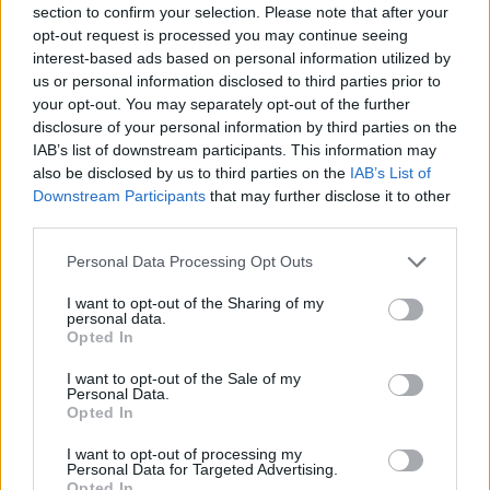
Widziałyście albo może kupiłyście sobie jakąś fajną,
section to confirm your selection. Please note that after your
stylową, czarną bluzkę? Szukam, szukam i znaleźć nie
opt-out request is processed you may continue seeing
mogę a bardzo takiej potrzebuje :(
interest-based ads based on personal information utilized by
us or personal information disclosed to third parties prior to
your opt-out. You may separately opt-out of the further
disclosure of your personal information by third parties on the
poison_ivy
IAB’s list of downstream participants. This information may
Forum:
Moda i styl życia
also be disclosed by us to third parties on the
IAB’s List of
Downstream Participants
that may further disclose it to other
third parties.
Gdzie najchętniej kupujecie ubrania?
Wolicie galerie handlowe, małe sklepiki, second-
Personal Data Processing Opt Outs
handy/outlety czy np. kupowanie przez internet? Macie
I want to opt-out of the Sharing of my
jakieś ulubione marki czy wybieracie ciuchy które wam
personal data.
się podobają bez względu na metkę?
Opted In
I want to opt-out of the Sale of my
Personal Data.
gość
Opted In
Forum:
Moda i styl życia
I want to opt-out of processing my
Personal Data for Targeted Advertising.
Opted In