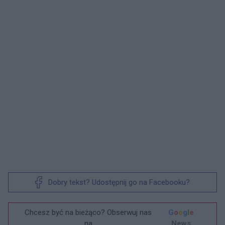
Dobry tekst? Udostępnij go na Facebooku?
Chcesz być na bieżąco? Obserwuj nas
G
o
o
g
l
e
na
News