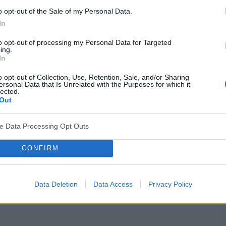
ne
o opt-out of the Sale of my Personal Data.
In
hniki, takie jak medytacja oddechowa lub skupianie
to opt-out of processing my Personal Data for Targeted
y sposób na rozwijanie koncentracji.
ing.
In
o opt-out of Collection, Use, Retention, Sale, and/or Sharing
ersonal Data that Is Unrelated with the Purposes for which it
lected.
nięcia głębszych korzyści z medytacji. Nawet krótkie,
Out
zące efekty.
ve Data Processing Opt Outs
zaczom
CONFIRM
łas, myśli czy przerwy, jest istotne w utrzymaniu
Data Deletion
Data Access
Privacy Policy