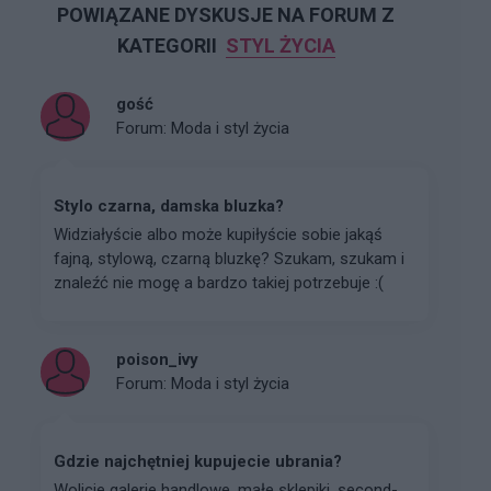
POWIĄZANE DYSKUSJE NA FORUM Z
KATEGORII
STYL ŻYCIA
gość
Forum:
Moda i styl życia
Stylo czarna, damska bluzka?
Widziałyście albo może kupiłyście sobie jakąś
fajną, stylową, czarną bluzkę? Szukam, szukam i
znaleźć nie mogę a bardzo takiej potrzebuje :(
poison_ivy
Forum:
Moda i styl życia
Gdzie najchętniej kupujecie ubrania?
Wolicie galerie handlowe, małe sklepiki, second-