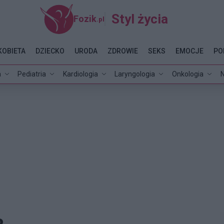
Styl życia
Fozik
.pl
KOBIETA
DZIECKO
URODA
ZDROWIE
SEKS
EMOCJE
PO
a
Pediatria
Kardiologia
Laryngologia
Onkologia
N