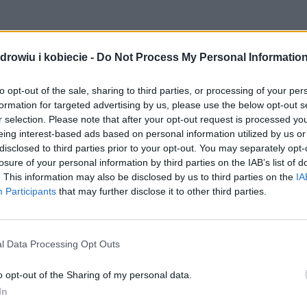
drowiu i kobiecie -
Do Not Process My Personal Informatio
to opt-out of the sale, sharing to third parties, or processing of your per
formation for targeted advertising by us, please use the below opt-out s
r selection. Please note that after your opt-out request is processed y
eing interest-based ads based on personal information utilized by us or
disclosed to third parties prior to your opt-out. You may separately opt-
osiągania stanu głębokiego spokoju. Może przybrać
losure of your personal information by third parties on the IAB’s list of
. This information may also be disclosed by us to third parties on the
IA
tracja i świadomość.
Participants
that may further disclose it to other third parties.
ji
l Data Processing Opt Outs
 ważne, jak sama praktyka. Znalezienie cichego
roki do skutecznej medytacji.
o opt-out of the Sharing of my personal data.
In