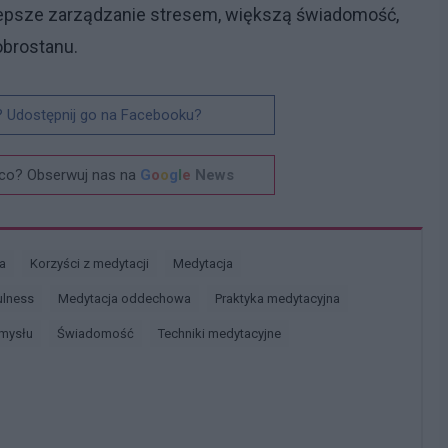
 lepsze zarządzanie stresem, większą świadomość,
obrostanu.
? Udostępnij go na Facebooku?
co? Obserwuj nas na
G
o
o
g
l
e
News
ja
Korzyści z medytacji
Medytacja
ulness
Medytacja oddechowa
Praktyka medytacyjna
umysłu
świadomość
Techniki medytacyjne