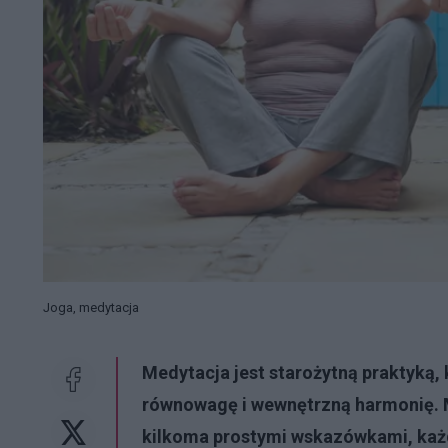
Joga, medytacja
Medytacja jest starożytną praktyką,
równowagę i wewnętrzną harmonię. M
kilkoma prostymi wskazówkami, każ