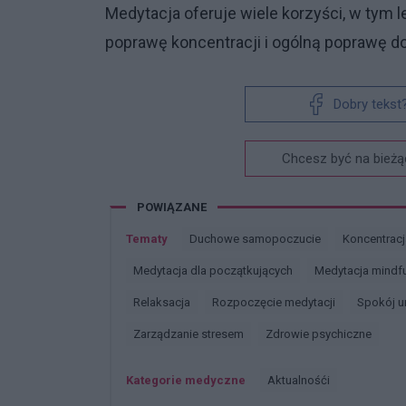
Medytacja oferuje wiele korzyści, w tym
poprawę koncentracji i ogólną poprawę d
Dobry tekst
Chcesz być na bieżą
POWIĄZANE
Tematy
Duchowe samopoczucie
Koncentrac
Medytacja dla początkujących
Medytacja mindf
Relaksacja
Rozpoczęcie medytacji
Spokój 
Zarządzanie stresem
Zdrowie psychiczne
Kategorie medyczne
Aktualnośći