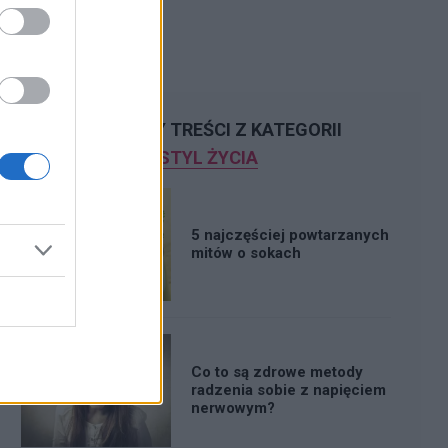
POLECAMY TREŚCI Z KATEGORII
STYL ŻYCIA
5 najczęściej powtarzanych
mitów o sokach
Co to są zdrowe metody
radzenia sobie z napięciem
nerwowym?