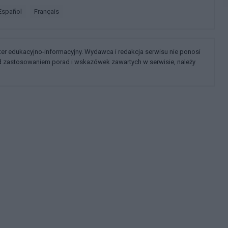
español
français
kter edukacyjno-informacyjny. Wydawca i redakcja serwisu nie ponosi
ed zastosowaniem porad i wskazówek zawartych w serwisie, należy