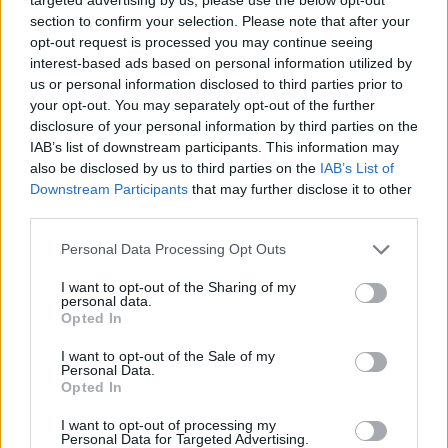
section to confirm your selection. Please note that after your
Widziałyście albo może kupiłyście sobie jakąś fajną,
opt-out request is processed you may continue seeing
stylową, czarną bluzkę? Szukam, szukam i znaleźć nie
interest-based ads based on personal information utilized by
mogę a bardzo takiej potrzebuje :(
us or personal information disclosed to third parties prior to
your opt-out. You may separately opt-out of the further
disclosure of your personal information by third parties on the
poison_ivy
IAB’s list of downstream participants. This information may
Forum:
Moda i styl życia
also be disclosed by us to third parties on the
IAB’s List of
Downstream Participants
that may further disclose it to other
third parties.
Gdzie najchętniej kupujecie ubrania?
Personal Data Processing Opt Outs
Wolicie galerie handlowe, małe sklepiki, second-
handy/outlety czy np. kupowanie przez internet? Macie
I want to opt-out of the Sharing of my
personal data.
jakieś ulubione marki czy wybieracie ciuchy które wam
Opted In
się podobają bez względu na metkę?
I want to opt-out of the Sale of my
Personal Data.
Opted In
gość
Forum:
Moda i styl życia
I want to opt-out of processing my
Personal Data for Targeted Advertising.