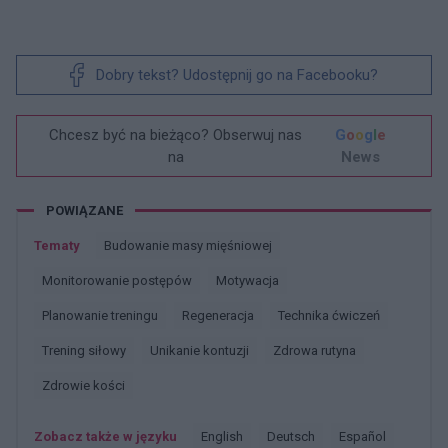
Dobry tekst? Udostępnij go na Facebooku?
Chcesz być na bieżąco? Obserwuj nas
G
o
o
g
l
e
na
News
POWIĄZANE
Tematy
Budowanie masy mięśniowej
Monitorowanie postępów
Motywacja
Planowanie treningu
Regeneracja
Technika ćwiczeń
Trening siłowy
Unikanie kontuzji
Zdrowa rutyna
Zdrowie kości
Zobacz także w języku
english
deutsch
español