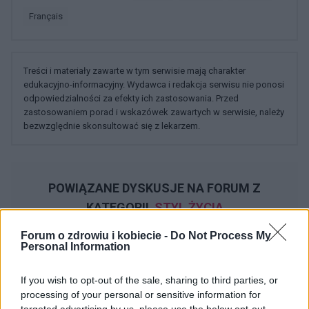
français
Treści i materiały zawarte w tym serwisie mają charakter
edukacyjno-informacyjny. Wydawca i redakcja serwisu nie ponosi
odpowiedzialności za efekty ich zastosowania. Przed
zastosowaniem porad i wskazówek zawartych w serwisie, należy
bezwzględnie skonsultować się z lekarzem.
POWIĄZANE DYSKUSJE NA FORUM Z
KATEGORII
STYL ŻYCIA
Forum o zdrowiu i kobiecie -
Do Not Process My
gość
Personal Information
Forum:
Moda i styl życia
If you wish to opt-out of the sale, sharing to third parties, or
processing of your personal or sensitive information for
Stylo czarna, damska bluzka?
targeted advertising by us, please use the below opt-out