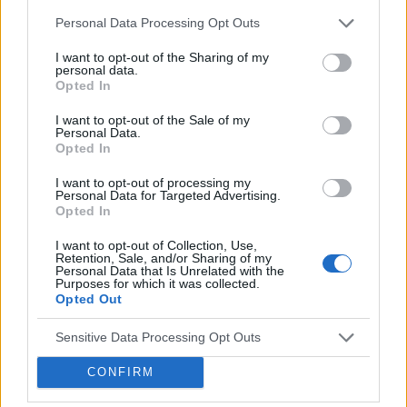
Widziałyście albo może kupiłyście sobie jakąś fajną,
Personal Data Processing Opt Outs
stylową, czarną bluzkę? Szukam, szukam i znaleźć nie
I want to opt-out of the Sharing of my
mogę a bardzo takiej potrzebuje :(
personal data.
Opted In
I want to opt-out of the Sale of my
poison_ivy
Personal Data.
Forum:
Moda i styl życia
Opted In
I want to opt-out of processing my
Personal Data for Targeted Advertising.
Gdzie najchętniej kupujecie ubrania?
Opted In
Wolicie galerie handlowe, małe sklepiki, second-
I want to opt-out of Collection, Use,
handy/outlety czy np. kupowanie przez internet? Macie
Retention, Sale, and/or Sharing of my
Personal Data that Is Unrelated with the
jakieś ulubione marki czy wybieracie ciuchy które wam
Purposes for which it was collected.
się podobają bez względu na metkę?
Opted Out
Sensitive Data Processing Opt Outs
gość
CONFIRM
Forum:
Moda i styl życia