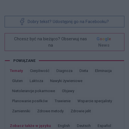
Dobry tekst? Udostępnij go na Facebooku?
Chcesz być na bieżąco? Obserwuj nas
G
o
o
g
l
e
na
News
POWIĄZANE
Tematy
Cierpliwość
Diagnoza
Dieta
Eliminacja
Gluten
Laktoza
Nawyki żywieniowe
Nietolerancje pokarmowe
Objawy
Planowanie posiłków
Trawienie
Wsparcie specjalisty
Zamienniki
Zdrowe metody
Zdrowie jelit
Zobacz także w języku
english
deutsch
español