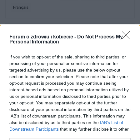
français
Treści i materiały zawarte w tym serwisie mają charakter
Forum o zdrowiu i kobiecie -
Do Not Process My
edukacyjno-informacyjny. Wydawca i redakcja serwisu nie ponosi
Personal Information
odpowiedzialności za efekty ich zastosowania. Przed
zastosowaniem porad i wskazówek zawartych w serwisie, należy
If you wish to opt-out of the sale, sharing to third parties, or
bezwzględnie skonsultować się z lekarzem.
processing of your personal or sensitive information for
targeted advertising by us, please use the below opt-out
section to confirm your selection. Please note that after your
opt-out request is processed you may continue seeing
POWIĄZANE DYSKUSJE NA FORUM Z
interest-based ads based on personal information utilized by
KATEGORII
STYL ŻYCIA
us or personal information disclosed to third parties prior to
your opt-out. You may separately opt-out of the further
disclosure of your personal information by third parties on the
gość
IAB’s list of downstream participants. This information may
Forum:
Moda i styl życia
also be disclosed by us to third parties on the
IAB’s List of
Downstream Participants
that may further disclose it to other
third parties.
Stylo czarna, damska bluzka?