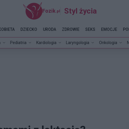
Styl życia
Fozik
.pl
KOBIETA
DZIECKO
URODA
ZDROWIE
SEKS
EMOCJE
PO
a
Pediatria
Kardiologia
Laryngologia
Onkologia
N