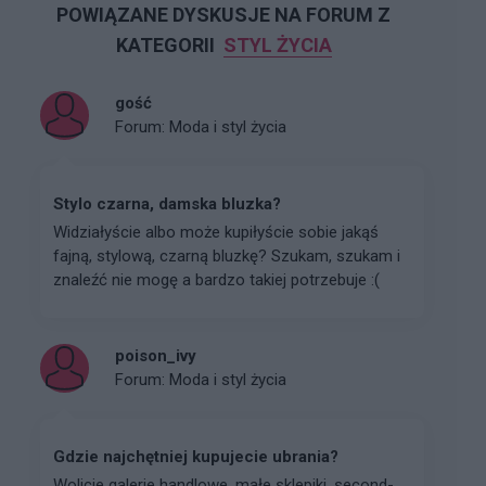
POWIĄZANE DYSKUSJE NA FORUM Z
KATEGORII
STYL ŻYCIA
gość
Forum:
Moda i styl życia
Stylo czarna, damska bluzka?
Widziałyście albo może kupiłyście sobie jakąś
fajną, stylową, czarną bluzkę? Szukam, szukam i
znaleźć nie mogę a bardzo takiej potrzebuje :(
poison_ivy
Forum:
Moda i styl życia
Gdzie najchętniej kupujecie ubrania?
Wolicie galerie handlowe, małe sklepiki, second-