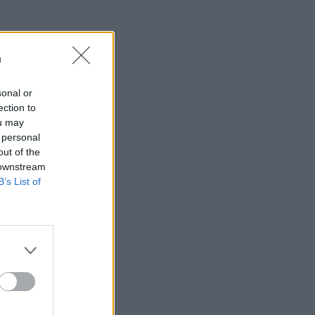
n
sonal or
ection to
ou may
 personal
out of the
 downstream
B’s List of