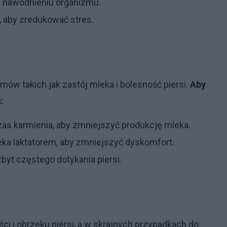
 nawodnieniu organizmu.
, aby zredukować stres.
ów takich jak zastój mleka i bolesność piersi.
Aby
:
as karmienia, aby zmniejszyć produkcję mleka.
ka laktatorem, aby zmniejszyć dyskomfort.
byt częstego dotykania piersi.
i i obrzęku piersi, a w skrajnych przypadkach do