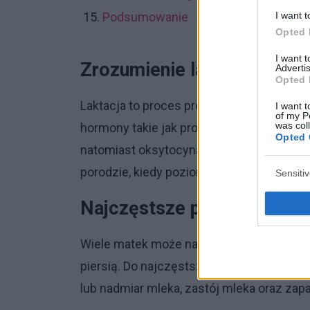
I want t
Podsumowanie
Opted 
I want 
Zrozumienie laktacji
Advertis
Opted 
Laktacja to proces produkcji mleka w gru
I want t
of my P
was col
hormony takie jak prolaktyna i oksytocyn
Opted 
natomiast oksytocyna jest odpowiedzialna
porodzie, kiedy poziom hormonów ciążowy
Sensiti
Najczęstsze problemy z la
Wiele matek może napotkać różnorodne pr
piersią. Do najczęstszych problemów nale
lub nadmiar mleka, zastój mleka oraz zapal