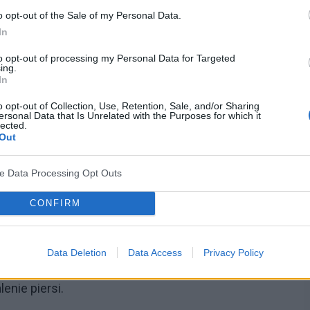
o opt-out of the Sale of my Personal Data.
In
to opt-out of processing my Personal Data for Targeted
ing.
In
czołach piersiowych, który jest stymulowany przez
o opt-out of Collection, Use, Retention, Sale, and/or Sharing
ersonal Data that Is Unrelated with the Purposes for which it
lected.
a. Prolaktyna odpowiada za produkcję mleka,
Out
 za wypływ mleka. Proces ten jest inicjowany po
ch spada, a zaczyna rosnąć poziom prolaktyny.
ve Data Processing Opt Outs
ktacją
CONFIRM
oblemy z laktacją, które mogą utrudniać karmienie
Data Deletion
Data Access
Privacy Policy
żą trudności z przystawieniem do piersi, niedobór
enie piersi.