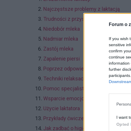
Najczęstsze problemy z laktacją
Trudności z przystawieniem do piersi
Forum o z
Niedobór mleka
Nadmiar mleka
If you wish 
sensitive in
Zastój mleka
confirm you
continue se
Zapalenie piersi
information 
Poprzez odpowiednią dietę
further disc
participants
Techniki relaksacyjne
Downstream 
Pomoc specjalistów
Wsparcie emocjonalne
Persona
Użycie laktatora
I want t
Przykłady ćwiczeń na poprawę laktacj
Opted 
Jak zadbać o higienę