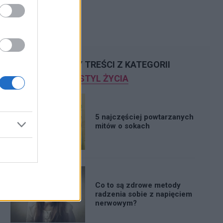
POLECAMY TREŚCI Z KATEGORII
STYL ŻYCIA
5 najczęściej powtarzanych
mitów o sokach
Co to są zdrowe metody
radzenia sobie z napięciem
nerwowym?