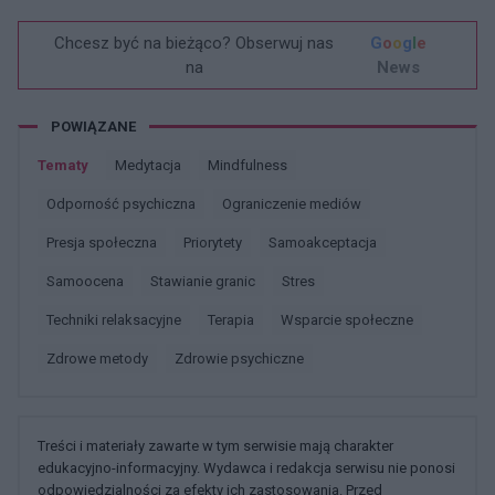
Chcesz być na bieżąco? Obserwuj nas
G
o
o
g
l
e
na
News
POWIĄZANE
Tematy
Medytacja
Mindfulness
Odporność psychiczna
Ograniczenie mediów
Presja społeczna
Priorytety
Samoakceptacja
Samoocena
Stawianie granic
Stres
Techniki relaksacyjne
Terapia
Wsparcie społeczne
Zdrowe metody
Zdrowie psychiczne
Treści i materiały zawarte w tym serwisie mają charakter
edukacyjno-informacyjny. Wydawca i redakcja serwisu nie ponosi
odpowiedzialności za efekty ich zastosowania. Przed