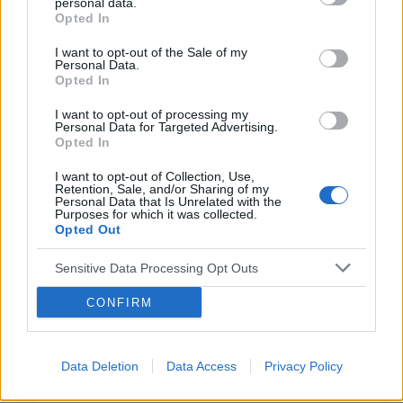
personal data.
Forum:
Moda i styl życia
Opted In
I want to opt-out of the Sale of my
Personal Data.
Gdzie najchętniej kupujecie ubrania?
Opted In
Wolicie galerie handlowe, małe sklepiki, second-
I want to opt-out of processing my
handy/outlety czy np. kupowanie przez internet? Macie
Personal Data for Targeted Advertising.
jakieś ulubione marki czy wybieracie ciuchy które wam
Opted In
się podobają bez względu na metkę?
I want to opt-out of Collection, Use,
Retention, Sale, and/or Sharing of my
Personal Data that Is Unrelated with the
Purposes for which it was collected.
gość
Opted Out
Forum:
Moda i styl życia
Sensitive Data Processing Opt Outs
CONFIRM
Jak kupować buty
Przeczytaj komentowany artykuł: Jak kupować
butyUwielbiam buty, buciki, sandałki i wszelkie możliwe
Data Deletion
Data Access
Privacy Policy
pantofle. Nie ma nic lepszego niż ładny bucik leżący na
stopie. Szkoda tylko że tak drogie są te na...