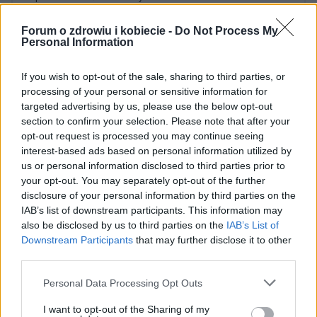
zastosowaniem porad i wskazówek zawartych w serwisie, należy
bezwzględnie skonsultować się z lekarzem.
Forum o zdrowiu i kobiecie -
Do Not Process My
Personal Information
If you wish to opt-out of the sale, sharing to third parties, or
POWIĄZANE DYSKUSJE NA FORUM Z
processing of your personal or sensitive information for
targeted advertising by us, please use the below opt-out
KATEGORII
STYL ŻYCIA
section to confirm your selection. Please note that after your
opt-out request is processed you may continue seeing
gość
interest-based ads based on personal information utilized by
Forum:
Moda i styl życia
us or personal information disclosed to third parties prior to
your opt-out. You may separately opt-out of the further
disclosure of your personal information by third parties on the
IAB’s list of downstream participants. This information may
Stylo czarna, damska bluzka?
also be disclosed by us to third parties on the
IAB’s List of
Widziałyście albo może kupiłyście sobie jakąś fajną,
Downstream Participants
that may further disclose it to other
stylową, czarną bluzkę? Szukam, szukam i znaleźć nie
third parties.
mogę a bardzo takiej potrzebuje :(
Personal Data Processing Opt Outs
I want to opt-out of the Sharing of my
poison_ivy