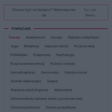
Chcesz być na bieżąco? Obserwuj nas
G
o
o
g
l
e
na
News
POWIĄZANE
Tematy
Asertywność
Emocje
Głębokie oddychanie
Joga
Medytacja
Naprawa szkód
Poczucie winy
Profilaktyka
Przeprosiny
Psychologia
Rozpoznawanie emocji
Rozwój osobisty
Samoakceptacja
Samoocena
Samopoczucie
Techniki relaksacyjne
Terapia
Wsparcie psychologiczne
Wybaczenie
Zdrowe metody radzenia sobie z poczuciem winy
Zdrowie psychiczne
Zmiana perspektywy