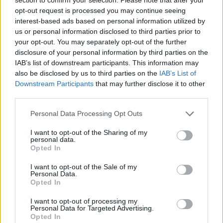
stylową, czarną bluzkę? Szukam, szukam i znaleźć nie
opt-out request is processed you may continue seeing
mogę a bardzo takiej potrzebuje :(
interest-based ads based on personal information utilized by
us or personal information disclosed to third parties prior to
your opt-out. You may separately opt-out of the further
poison_ivy
disclosure of your personal information by third parties on the
Forum:
Moda i styl życia
IAB’s list of downstream participants. This information may
also be disclosed by us to third parties on the
IAB’s List of
Downstream Participants
that may further disclose it to other
third parties.
Gdzie najchętniej kupujecie ubrania?
Wolicie galerie handlowe, małe sklepiki, second-
Personal Data Processing Opt Outs
handy/outlety czy np. kupowanie przez internet? Macie
jakieś ulubione marki czy wybieracie ciuchy które wam
I want to opt-out of the Sharing of my
personal data.
się podobają bez względu na metkę?
Opted In
I want to opt-out of the Sale of my
Personal Data.
gość
Opted In
Forum:
Moda i styl życia
I want to opt-out of processing my
Personal Data for Targeted Advertising.
Opted In
Jak kupować buty