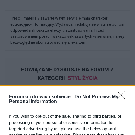
Treści i materiały zawarte w tym serwisie mają charakter
edukacyjno-informacyjny. Wydawca i redakcja serwisu nie ponosi
odpowiedzialności za efekty ich zastosowania. Przed
zastosowaniem porad i wskazówek zawartych w serwisie, należy
bezwzględnie skonsultować się z lekarzem.
POWIĄZANE DYSKUSJE NA FORUM Z
KATEGORII
STYL ŻYCIA
gość
Forum o zdrowiu i kobiecie -
Do Not Process My
Forum:
Moda i styl życia
Personal Information
If you wish to opt-out of the sale, sharing to third parties, or
Stylo czarna, damska bluzka?
processing of your personal or sensitive information for
targeted advertising by us, please use the below opt-out
Widziałyście albo może kupiłyście sobie jakąś fajną,
section to confirm your selection. Please note that after your