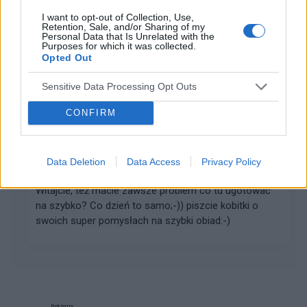
Przeczytaj komentowany artykuł: Jak kupować
I want to opt-out of Collection, Use,
Retention, Sale, and/or Sharing of my
butyUwielbiam buty, buciki, sandałki i wszelkie możliwe
Personal Data that Is Unrelated with the
pantofle. Nie ma nic lepszego niż ładny bucik leżący na
Purposes for which it was collected.
Opted Out
stopie. Szkoda tylko że tak drogie są te na...
Sensitive Data Processing Opt Outs
gość
CONFIRM
Forum:
Dieta i odżywianie
Data Deletion
Data Access
Privacy Policy
Coś na ząb
Witajcie, też macie zawsze problem co tu ugotować
na szybko? Co dzień to samo;-)) piszcie kobitki o
swoich super pomysłach na szybki obiad:-)
Reklama: