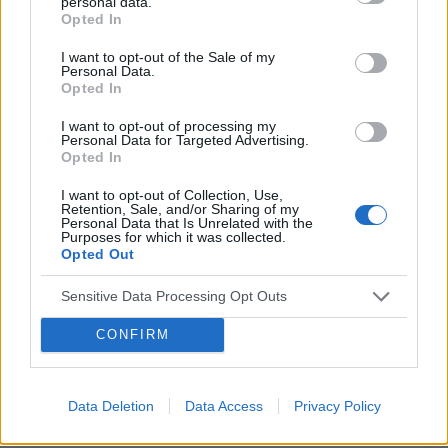
personal data.
Forum:
Moda i styl życia
Opted In
I want to opt-out of the Sale of my
Personal Data.
Gdzie najchętniej kupujecie ubrania?
Opted In
Wolicie galerie handlowe, małe sklepiki, second-
I want to opt-out of processing my
handy/outlety czy np. kupowanie przez internet? Macie
Personal Data for Targeted Advertising.
jakieś ulubione marki czy wybieracie ciuchy które wam
Opted In
się podobają bez względu na metkę?
I want to opt-out of Collection, Use,
Retention, Sale, and/or Sharing of my
Personal Data that Is Unrelated with the
Purposes for which it was collected.
gość
Opted Out
Forum:
Moda i styl życia
Sensitive Data Processing Opt Outs
CONFIRM
Jak kupować buty
Przeczytaj komentowany artykuł: Jak kupować
butyUwielbiam buty, buciki, sandałki i wszelkie możliwe
Data Deletion
Data Access
Privacy Policy
pantofle. Nie ma nic lepszego niż ładny bucik leżący na
stopie. Szkoda tylko że tak drogie są te na...