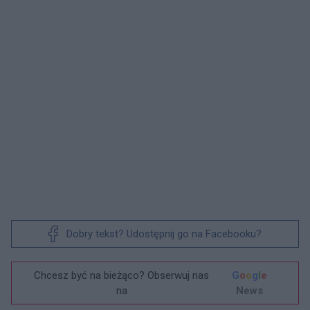
Dobry tekst? Udostępnij go na Facebooku?
Chcesz być na bieżąco? Obserwuj nas
G
o
o
g
l
e
na
News