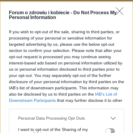
zastosowaniem porad i wskazówek zawartych w serwisie, należy
bezwzględnie skonsultować się z lekarzem.
Forum o zdrowiu i kobiecie -
Do Not Process My
Personal Information
If you wish to opt-out of the sale, sharing to third parties, or
POWIĄZANE DYSKUSJE NA FORUM Z
processing of your personal or sensitive information for
KATEGORII
STYL ŻYCIA
targeted advertising by us, please use the below opt-out
section to confirm your selection. Please note that after your
opt-out request is processed you may continue seeing
gość
interest-based ads based on personal information utilized by
Forum:
Moda i styl życia
us or personal information disclosed to third parties prior to
your opt-out. You may separately opt-out of the further
disclosure of your personal information by third parties on the
IAB’s list of downstream participants. This information may
Stylo czarna, damska bluzka?
also be disclosed by us to third parties on the
IAB’s List of
Widziałyście albo może kupiłyście sobie jakąś fajną,
Downstream Participants
that may further disclose it to other
stylową, czarną bluzkę? Szukam, szukam i znaleźć nie
third parties.
mogę a bardzo takiej potrzebuje :(
Personal Data Processing Opt Outs
I want to opt-out of the Sharing of my
poison_ivy