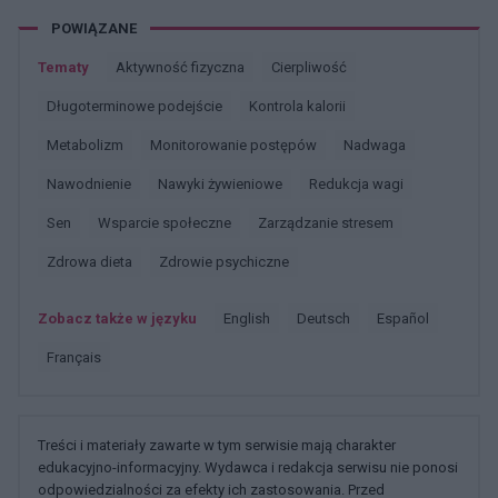
POWIĄZANE
Tematy
Aktywność fizyczna
Cierpliwość
Długoterminowe podejście
Kontrola kalorii
Metabolizm
Monitorowanie postępów
Nadwaga
Nawodnienie
Nawyki żywieniowe
Redukcja wagi
Sen
Wsparcie społeczne
Zarządzanie stresem
Zdrowa dieta
Zdrowie psychiczne
Zobacz także w języku
english
deutsch
español
français
Treści i materiały zawarte w tym serwisie mają charakter
edukacyjno-informacyjny. Wydawca i redakcja serwisu nie ponosi
odpowiedzialności za efekty ich zastosowania. Przed