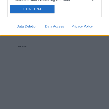
Witajcie, też macie zawsze problem co tu ugotować
CONFIRM
na szybko? Co dzień to samo;-)) piszcie kobitki o
swoich super pomysłach na szybki obiad:-)
Data Deletion
Data Access
Privacy Policy
Reklama: