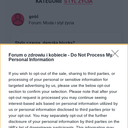
KATEGORII
STYL ŻYCIA
gość
Forum:
Moda i styl życia
Stylo czarna, damska bluzka?
Widziałyście albo może kupiłyście sobie jakąś fajną,
Forum o zdrowiu i kobiecie -
Do Not Process My
stylową, czarną bluzkę? Szukam, szukam i znaleźć nie
Personal Information
mogę a bardzo takiej potrzebuje :(
If you wish to opt-out of the sale, sharing to third parties, or
processing of your personal or sensitive information for
poison_ivy
targeted advertising by us, please use the below opt-out
Forum:
Moda i styl życia
section to confirm your selection. Please note that after your
opt-out request is processed you may continue seeing
interest-based ads based on personal information utilized by
Gdzie najchętniej kupujecie ubrania?
us or personal information disclosed to third parties prior to
your opt-out. You may separately opt-out of the further
Wolicie galerie handlowe, małe sklepiki, second-
disclosure of your personal information by third parties on the
handy/outlety czy np. kupowanie przez internet? Macie
IAB’s list of downstream participants. This information may