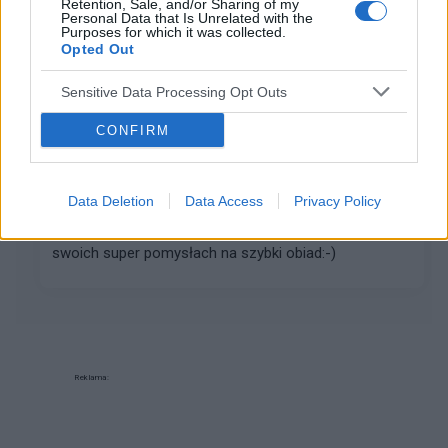
Retention, Sale, and/or Sharing of my
Personal Data that Is Unrelated with the
stopie. Szkoda tylko że tak drogie są te na...
Purposes for which it was collected.
Opted Out
gość
Sensitive Data Processing Opt Outs
Forum:
Dieta i odżywianie
CONFIRM
Coś na ząb
Data Deletion
Data Access
Privacy Policy
Witajcie, też macie zawsze problem co tu ugotować
na szybko? Co dzień to samo;-)) piszcie kobitki o
swoich super pomysłach na szybki obiad:-)
Reklama: