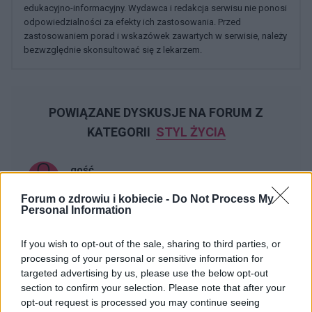
edukacyjno-informacyjny. Wydawca i redakcja serwisu nie ponosi
odpowiedzialności za efekty ich zastosowania. Przed
zastosowaniem porad i wskazówek zawartych w serwisie, należy
bezwzględnie skonsultować się z lekarzem.
POWIĄZANE DYSKUSJE NA FORUM Z
KATEGORII
STYL ŻYCIA
gość
Forum:
Moda i styl życia
Forum o zdrowiu i kobiecie -
Do Not Process My
Personal Information
Stylo czarna, damska bluzka?
If you wish to opt-out of the sale, sharing to third parties, or
Widziałyście albo może kupiłyście sobie jakąś fajną,
processing of your personal or sensitive information for
stylową, czarną bluzkę? Szukam, szukam i znaleźć nie
targeted advertising by us, please use the below opt-out
mogę a bardzo takiej potrzebuje :(
section to confirm your selection. Please note that after your
opt-out request is processed you may continue seeing