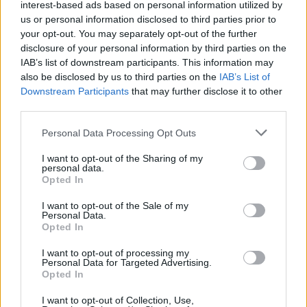
interest-based ads based on personal information utilized by
poison_ivy
us or personal information disclosed to third parties prior to
your opt-out. You may separately opt-out of the further
Forum:
Moda i styl życia
disclosure of your personal information by third parties on the
IAB’s list of downstream participants. This information may
also be disclosed by us to third parties on the
IAB’s List of
Gdzie najchętniej kupujecie ubrania?
Downstream Participants
that may further disclose it to other
Wolicie galerie handlowe, małe sklepiki, second-
third parties.
handy/outlety czy np. kupowanie przez internet? Macie
jakieś ulubione marki czy wybieracie ciuchy które wam
Personal Data Processing Opt Outs
się podobają bez względu na metkę?
I want to opt-out of the Sharing of my
personal data.
Opted In
gość
I want to opt-out of the Sale of my
Forum:
Moda i styl życia
Personal Data.
Opted In
I want to opt-out of processing my
Jak kupować buty
Personal Data for Targeted Advertising.
Opted In
Przeczytaj komentowany artykuł: Jak kupować
butyUwielbiam buty, buciki, sandałki i wszelkie możliwe
I want to opt-out of Collection, Use,
pantofle. Nie ma nic lepszego niż ładny bucik leżący na