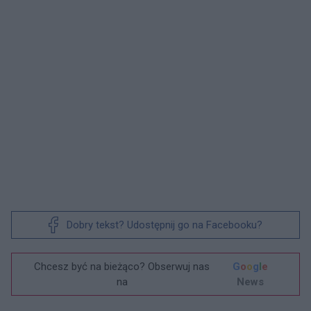
Dobry tekst? Udostępnij go na Facebooku?
Chcesz być na bieżąco? Obserwuj nas
G
o
o
g
l
e
na
News