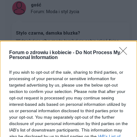
gość
Forum:
Moda i styl życia
Stylo czarna, damska bluzka?
Widziałyście albo może kupiłyście sobie jakąś fajną,
stylową, czarną bluzkę? Szukam, szukam i znaleźć nie
Forum o zdrowiu i kobiecie -
Do Not Process My
mogę a bardzo takiej potrzebuje :(
Personal Information
If you wish to opt-out of the sale, sharing to third parties, or
poison_ivy
processing of your personal or sensitive information for
Forum:
Moda i styl życia
targeted advertising by us, please use the below opt-out
section to confirm your selection. Please note that after your
opt-out request is processed you may continue seeing
Gdzie najchętniej kupujecie ubrania?
interest-based ads based on personal information utilized by
us or personal information disclosed to third parties prior to
Wolicie galerie handlowe, małe sklepiki, second-
your opt-out. You may separately opt-out of the further
handy/outlety czy np. kupowanie przez internet? Macie
disclosure of your personal information by third parties on the
jakieś ulubione marki czy wybieracie ciuchy które wam
IAB’s list of downstream participants. This information may
się podobają bez względu na metkę?
also be disclosed by us to third parties on the
IAB’s List of