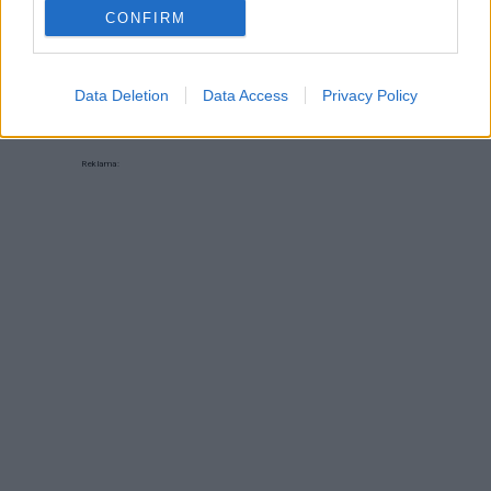
na szybko? Co dzień to samo;-)) piszcie kobitki o
CONFIRM
swoich super pomysłach na szybki obiad:-)
Data Deletion
Data Access
Privacy Policy
Reklama: