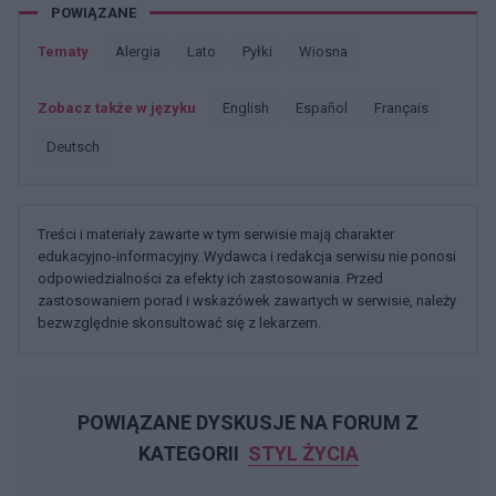
POWIĄZANE
Tematy
Alergia
Lato
Pyłki
Wiosna
Zobacz także w języku
english
español
français
deutsch
Treści i materiały zawarte w tym serwisie mają charakter
edukacyjno-informacyjny. Wydawca i redakcja serwisu nie ponosi
odpowiedzialności za efekty ich zastosowania. Przed
zastosowaniem porad i wskazówek zawartych w serwisie, należy
bezwzględnie skonsultować się z lekarzem.
POWIĄZANE DYSKUSJE NA FORUM Z
KATEGORII
STYL ŻYCIA