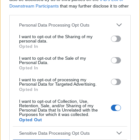
Downstream Participants
that may further disclose it to other
third parties.
gość
Forum:
Moda i styl życia
Personal Data Processing Opt Outs
I want to opt-out of the Sharing of my
personal data.
Jak kupować buty
Opted In
Przeczytaj komentowany artykuł: Jak kupować
I want to opt-out of the Sale of my
butyUwielbiam buty, buciki, sandałki i wszelkie możliwe
Personal Data.
pantofle. Nie ma nic lepszego niż ładny bucik leżący na
Opted In
stopie. Szkoda tylko że tak drogie są te na...
I want to opt-out of processing my
Personal Data for Targeted Advertising.
Opted In
gość
I want to opt-out of Collection, Use,
Forum:
Dieta i odżywianie
Retention, Sale, and/or Sharing of my
Personal Data that Is Unrelated with the
Purposes for which it was collected.
Opted Out
Coś na ząb
Sensitive Data Processing Opt Outs
Witajcie, też macie zawsze problem co tu ugotować