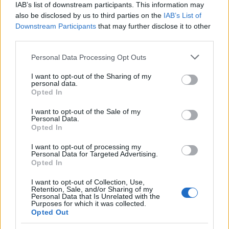
handy/outlety czy np. kupowanie przez internet? Macie
IAB’s list of downstream participants. This information may
jakieś ulubione marki czy wybieracie ciuchy które wam
also be disclosed by us to third parties on the
IAB’s List of
się podobają bez względu na metkę?
Downstream Participants
that may further disclose it to other
third parties.
Personal Data Processing Opt Outs
gość
Forum:
Moda i styl życia
I want to opt-out of the Sharing of my
personal data.
Opted In
Jak kupować buty
I want to opt-out of the Sale of my
Personal Data.
Przeczytaj komentowany artykuł: Jak kupować
Opted In
butyUwielbiam buty, buciki, sandałki i wszelkie możliwe
pantofle. Nie ma nic lepszego niż ładny bucik leżący na
I want to opt-out of processing my
Personal Data for Targeted Advertising.
stopie. Szkoda tylko że tak drogie są te na...
Opted In
I want to opt-out of Collection, Use,
Retention, Sale, and/or Sharing of my
gość
Personal Data that Is Unrelated with the
Forum:
Dieta i odżywianie
Purposes for which it was collected.
Opted Out