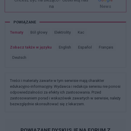
Chcesz być na bieżąco? Obserwuj nas
G
o
o
g
l
e
na
News
POWIĄZANE
Tematy
Ból głowy
Elektrolity
Kac
Zobacz także w języku
english
español
français
deutsch
Treści i materiały zawarte w tym serwisie mają charakter
edukacyjno-informacyjny. Wydawca i redakcja serwisu nie ponosi
odpowiedzialności za efekty ich zastosowania. Przed
zastosowaniem porad i wskazówek zawartych w serwisie, należy
bezwzględnie skonsultować się z lekarzem.
POWIĄZANE DYSKUSJE NA FORUM Z