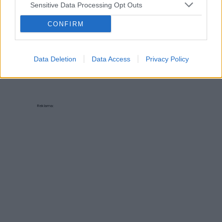
Sensitive Data Processing Opt Outs
Coś na ząb
Witajcie, też macie zawsze problem co tu ugotować
CONFIRM
na szybko? Co dzień to samo;-)) piszcie kobitki o
swoich super pomysłach na szybki obiad:-)
Data Deletion
Data Access
Privacy Policy
Reklama: