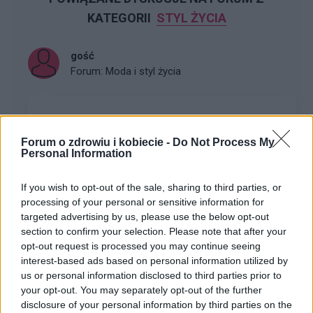
KATEGORII
STYL ŻYCIA
gość
Forum:
Moda i styl życia
Stylo czarna, damska bluzka?
Widziałyście albo może kupiłyście sobie jakąś fajną,
Forum o zdrowiu i kobiecie -
Do Not Process My
Personal Information
stylową, czarną bluzkę? Szukam, szukam i znaleźć nie
mogę a bardzo takiej potrzebuje :(
If you wish to opt-out of the sale, sharing to third parties, or
processing of your personal or sensitive information for
targeted advertising by us, please use the below opt-out
poison_ivy
section to confirm your selection. Please note that after your
Forum:
Moda i styl życia
opt-out request is processed you may continue seeing
interest-based ads based on personal information utilized by
us or personal information disclosed to third parties prior to
Gdzie najchętniej kupujecie ubrania?
your opt-out. You may separately opt-out of the further
Wolicie galerie handlowe, małe sklepiki, second-
disclosure of your personal information by third parties on the