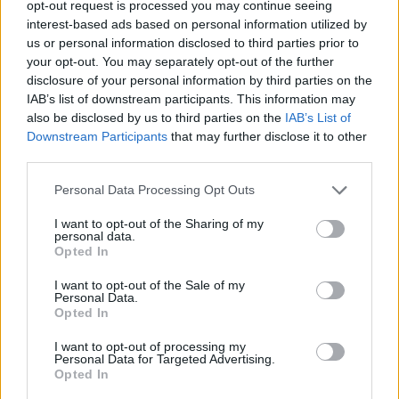
składników o potwierdzonej, wysokiej skuteczności
opt-out request is processed you may continue seeing
interest-based ads based on personal information utilized by
przeciwstarzeniowej, prym wiodą m.in.
peptydy
us or personal information disclosed to third parties prior to
biomimetyczne
, czyli krótkie łańcuchy
your opt-out. You may separately opt-out of the further
disclosure of your personal information by third parties on the
aminokwasów, będące budulcem ludzkiego białka.
IAB’s list of downstream participants. This information may
also be disclosed by us to third parties on the
IAB’s List of
–
W procesie starzenia ilość peptydów naturalnie
Downstream Participants
that may further disclose it to other
third parties.
maleje, a synteza pozostałych – stale zwalnia.
Powoduje to spowolnienie regeneracji skóry,
Personal Data Processing Opt Outs
a w konsekwencji – prowadzi do przyśpieszenia
I want to opt-out of the Sharing of my
personal data.
procesów starzenia
–
mówi Agnieszka Kowalska.
Opted In
I want to opt-out of the Sale of my
Po trzecie, dobre nawyki
Personal Data.
Opted In
Nawyki dobre, czyli… jakie? Must-have wsparcia
I want to opt-out of processing my
Personal Data for Targeted Advertising.
skóry dojrzałej jest zawsze
regularna, staranna
Opted In
pielęgnacja domowa z wykorzystaniem