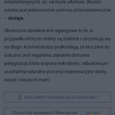
antybakteryjnych, np. na bazie alkoholu. Bardzo
istotna jest jednocześnie ochrona przeciwsłoneczna
–
dodaje.
Skuteczne działania anti-ageingowe to te, w
przypadku których efekty są stabilne i utrzymują się
na długo. Kosmetolodzy podkreślają, że kluczem do
sukcesu jest regularna, staranna domowa
pielęgnacja, która wspiera mikrobiom, odbudowuje i
uruchamia naturalne procesy regeneracyjne skóry…
nasze i naszych mam!
Dobry tekst? Udostępnij go na Facebooku?
Chcesz być na bieżąco? Obserwuj nas
G
o
o
g
l
e