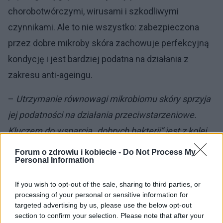
chorobotwórczymi, wirusami i szkodliwymi
czynnikami. Ale to nie wszystko: zabezpieczona
przez dobre mikroby skóra zachowuje perfekcyjną
kondycję i jest bardziej podatna na działania z
zakresu anti-ageingu.
–
Utrzymanie równowagi mikrobiomu skóry sprzyja
jej podatności na działania przeciwstarzeniowe.
Kluczem do wsparcia „dobrych bakterii” jest z kolei
stosowanie łagodnych preparatów z pre- i
Forum o zdrowiu i kobiecie -
Do Not Process My
Personal Information
probiotykami
–
powiedziała Agnieszka Kowalska.
If you wish to opt-out of the sale, sharing to third parties, or
Po drugie, peptydowa skuteczność
processing of your personal or sensitive information for
targeted advertising by us, please use the below opt-out
Eksperci podkreślają, że wśród aktywnych
section to confirm your selection. Please note that after your