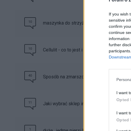
If you wish 
sensitive in
10
maszynka do strzyżenia
confirm you
continue se
information 
further disc
10
Cellulit - co to jest i jak z nim walczyć?
participants
Downstream 
40
Sposób na zmarszczki, czyli Botoks
Persona
I want t
Opted 
11
Jaki wybrać sklep internetowy?
I want t
Opted 
1
duże , jędrne piersi bez skalpela
I want 