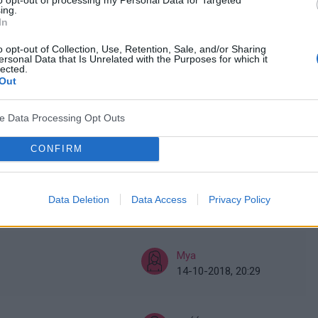
29-10-2018, 20:50
ing.
In
o opt-out of Collection, Use, Retention, Sale, and/or Sharing
owanie włosów bez
gość
ersonal Data that Is Unrelated with the Purposes for which it
lected.
26-10-2018, 14:35
Out
ve Data Processing Opt Outs
gość
25-10-2018, 22:30
CONFIRM
gość
Data Deletion
Data Access
Privacy Policy
25-10-2018, 09:43
Mya
14-10-2018, 20:29