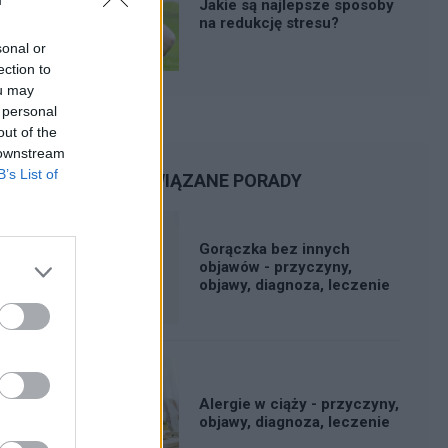
Jakie są najlepsze sposoby
na redukcję stresu?
sonal or
ection to
ou may
 personal
out of the
 downstream
B’s List of
POWIĄZANE PORADY
Gorączka bez innych
objawów - przyczyny,
objawy, diagnoza, leczenie
Alergie w ciąży - przyczyny,
objawy, diagnoza, leczenie