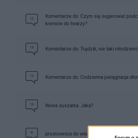
Komentarze do: Czym się sugerować podc
15
kremów do twarzy?
14
Komentarze do: Trądzik, nie taki młodzień
13
Komentarze do: Codzienna pielęgnacja dłon
16
Nowa suszarka. Jaka?
8
prostownica do włosów
Forum o z