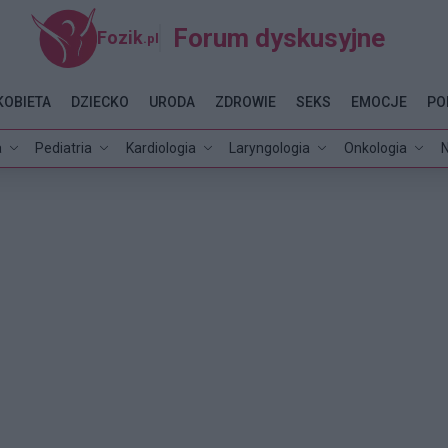
Forum dyskusyjne
Fozik
.pl
KOBIETA
DZIECKO
URODA
ZDROWIE
SEKS
EMOCJE
PO
a
Pediatria
Kardiologia
Laryngologia
Onkologia
N