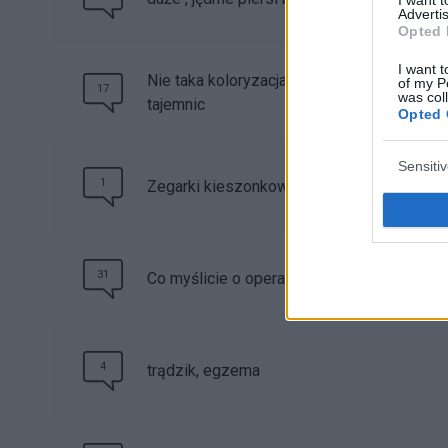
Advertis
Opted 
I want t
Nie taka koloryzacja straszna, czyli farb
of my P
17
was col
tajemnic
Opted 
Sensiti
1
Zegarki kieszonkowe
31
Co myślicie o operacjach plastycznych?
4
trądzik, egzema