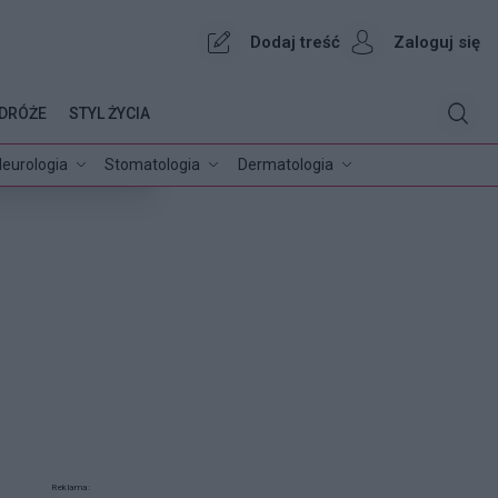
Dodaj treść
Zaloguj się
DRÓŻE
STYL ŻYCIA
eurologia
Stomatologia
Dermatologia
Reklama: