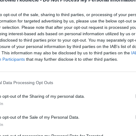
to opt-out of the sale, sharing to third parties, or processing of your per
gość
formation for targeted advertising by us, please use the below opt-out s
23-08-2019, 11:43
r selection. Please note that after your opt-out request is processed y
eing interest-based ads based on personal information utilized by us or
disclosed to third parties prior to your opt-out. You may separately opt-
losure of your personal information by third parties on the IAB’s list of
gość
. This information may also be disclosed by us to third parties on the
IA
13-05-2019, 10:32
Participants
that may further disclose it to other third parties.
miligri
l Data Processing Opt Outs
09-01-2019, 09:26
o opt-out of the Sharing of my personal data.
In
Mya
04-11-2018, 19:11
o opt-out of the Sale of my Personal Data.
In
gość
to opt-out of processing my Personal Data for Targeted