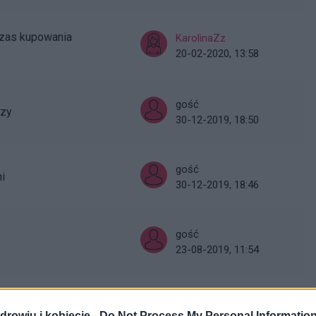
zas kupowania
KarolinaZz
20-02-2020, 13:58
gość
czy
30-12-2019, 18:50
gość
i
30-12-2019, 18:46
gość
23-08-2019, 11:54
gość
23-08-2019, 11:49
drowiu i kobiecie -
Do Not Process My Personal Informatio