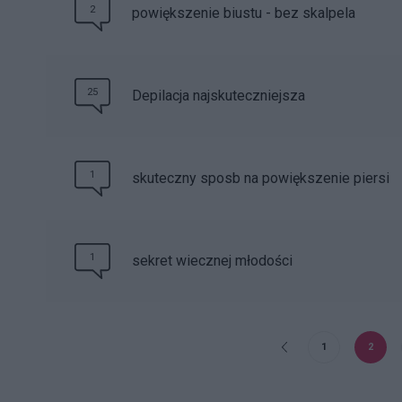
2
powiększenie biustu - bez skalpela
25
Depilacja najskuteczniejsza
1
skuteczny sposb na powiększenie piersi
1
sekret wiecznej młodości
1
2