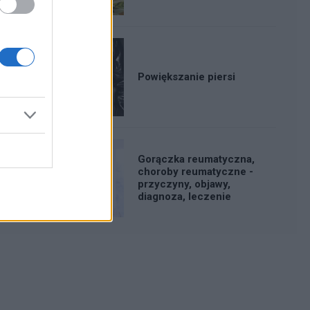
Powiększanie piersi
Gorączka reumatyczna,
choroby reumatyczne -
przyczyny, objawy,
diagnoza, leczenie