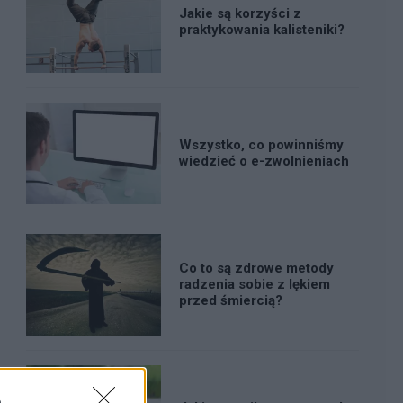
Jakie są korzyści z
praktykowania kalisteniki?
Wszystko, co powinniśmy
wiedzieć o e-zwolnieniach
Co to są zdrowe metody
radzenia sobie z lękiem
przed śmiercią?
n