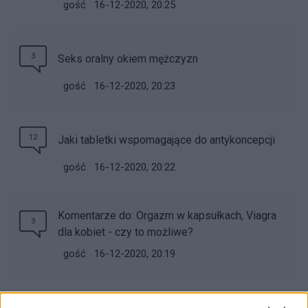
gość
16-12-2020, 20:25
3
Seks oralny okiem mężczyzn
gość
16-12-2020, 20:23
12
Jaki tabletki wspomagające do antykoncepcji
gość
16-12-2020, 20:22
Komentarze do: Orgazm w kapsułkach, Viagra
3
dla kobiet - czy to możliwe?
gość
16-12-2020, 20:19
20
Brak ochoty na seks po porodzie