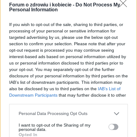
Forum o zdrowiu i kobiecie -
Do Not Process My
Personal Information
gość
16-12-2020, 20:18
If you wish to opt-out of the sale, sharing to third parties, or
processing of your personal or sensitive information for
3
Jak złagodzić ból po pierwszym razie?
targeted advertising by us, please use the below opt-out
section to confirm your selection. Please note that after your
gość
16-12-2020, 20:16
opt-out request is processed you may continue seeing
interest-based ads based on personal information utilized by
us or personal information disclosed to third parties prior to
your opt-out. You may separately opt-out of the further
4
Brak ochoty na seks przy antykoncepcji
disclosure of your personal information by third parties on the
IAB’s list of downstream participants. This information may
gość
16-12-2020, 20:15
also be disclosed by us to third parties on the
IAB’s List of
Downstream Participants
that may further disclose it to other
third parties.
1
Mam obsesję na Jej punkcie...💦
Personal Data Processing Opt Outs
gość
05-11-2020, 19:45
I want to opt-out of the Sharing of my
personal data.
Opted In