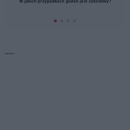
W jakich przypadkach gluten jest szkodliwy?
Reklama: