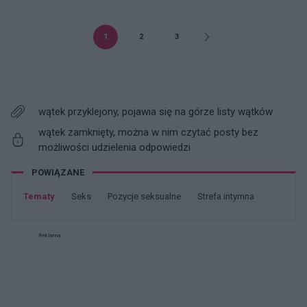
1
2
3
wątek przyklejony, pojawia się na górze listy wątków
wątek zamknięty, można w nim czytać posty bez
możliwości udzielenia odpowiedzi
POWIĄZANE
Tematy
seks
pozycje seksualne
strefa intymna
Reklama: