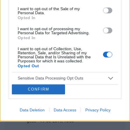
12
Brak ochoty na seks
I want to opt-out of the Sale of my
Personal Data.
Opted In
gość
27-11-2019, 14:51
I want to opt-out of processing my
Personal Data for Targeted Advertising.
Opted In
3
Satysfakcja ze związku i seksu
I want to opt-out of Collection, Use,
gość
16-04-2019, 10:42
Retention, Sale, and/or Sharing of my
Personal Data that Is Unrelated with the
Purposes for which it was collected.
Opted Out
24
Prezerwatywa czy tabletki antykoncepcyjne ?
Sensitive Data Processing Opt Outs
gość
31-03-2019, 09:24
CONFIRM
7
Przedwczesny wytrysk
Data Deletion
Data Access
Privacy Policy
gość
19-03-2019, 13:30