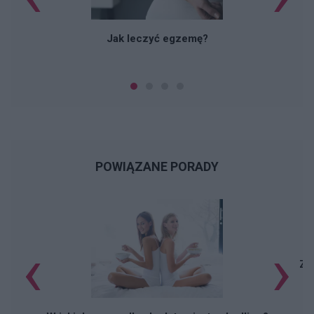
Jak leczyć egzemę?
POWIĄZANE PORADY
‹
›
Za