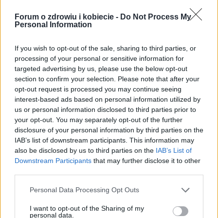
Forum o zdrowiu i kobiecie -
Do Not Process My
gość
12-06-2017, 18:02
Personal Information
If you wish to opt-out of the sale, sharing to third parties, or
32
NASZE SŁABOŚCI
processing of your personal or sensitive information for
targeted advertising by us, please use the below opt-out
gość
13-03-2017, 17:52
section to confirm your selection. Please note that after your
opt-out request is processed you may continue seeing
interest-based ads based on personal information utilized by
us or personal information disclosed to third parties prior to
4
Tabletki Redunelle Opinie
your opt-out. You may separately opt-out of the further
disclosure of your personal information by third parties on the
gość
07-02-2017, 12:11
IAB’s list of downstream participants. This information may
also be disclosed by us to third parties on the
IAB’s List of
Downstream Participants
that may further disclose it to other
third parties.
17
Przyprawy korzystne dla zdrowia
Personal Data Processing Opt Outs
gość
27-12-2016, 21:34
I want to opt-out of the Sharing of my
personal data.