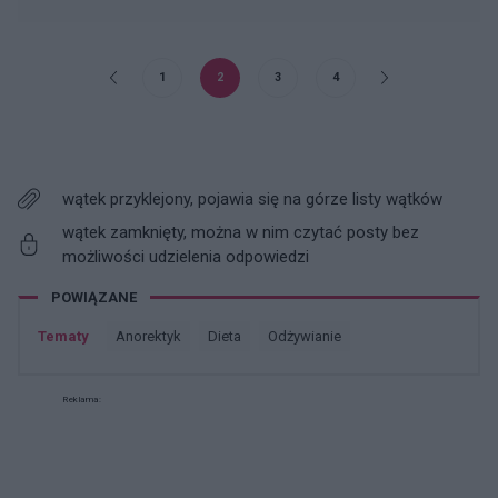
1
2
3
4
wątek przyklejony, pojawia się na górze listy wątków
wątek zamknięty, można w nim czytać posty bez
możliwości udzielenia odpowiedzi
POWIĄZANE
Tematy
anorektyk
dieta
odżywianie
Reklama: