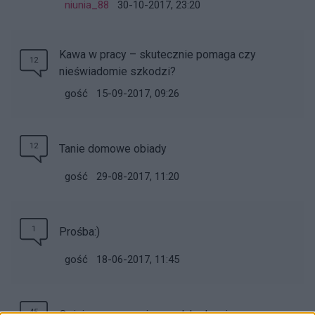
niunia_88
30-10-2017, 23:20
Kawa w pracy – skutecznie pomaga czy
12
nieświadomie szkodzi?
gość
15-09-2017, 09:26
12
Tanie domowe obiady
gość
29-08-2017, 11:20
1
Prośba:)
gość
18-06-2017, 11:45
45
Opinie o preparacie na odchudzanie