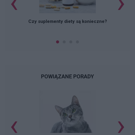
‹
›
Czy suplementy diety są konieczne?
POWIĄZANE PORADY
‹
›
G