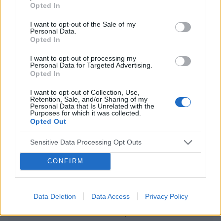
Opted In
29
Dieta Limvena - skuteczna ?
I want to opt-out of the Sale of my
gość
26-06-2016, 16:57
Personal Data.
Opted In
I want to opt-out of processing my
Personal Data for Targeted Advertising.
Jakie jest wasze zdanie na temat soków z
1
Opted In
aloesu?
I want to opt-out of Collection, Use,
gość
04-11-2015, 11:38
Retention, Sale, and/or Sharing of my
Personal Data that Is Unrelated with the
Purposes for which it was collected.
Opted Out
Ciasteczka imbirowe delikatny grzeszek
5
podczas diety
Sensitive Data Processing Opt Outs
nysiana
02-09-2015, 00:58
CONFIRM
125
zakupy przez internet
Data Deletion
Data Access
Privacy Policy
omnusia00
13-05-2015, 15:56