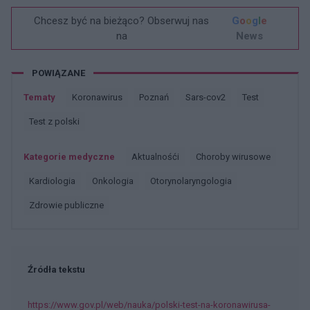
Chcesz być na bieżąco? Obserwuj nas
G
o
o
g
l
e
na
News
POWIĄZANE
Tematy
Koronawirus
Poznań
Sars-cov2
Test
Test z polski
Kategorie medyczne
Aktualnośći
Choroby wirusowe
Kardiologia
Onkologia
Otorynolaryngologia
Zdrowie publiczne
Źródła tekstu
https://www.gov.pl/web/nauka/polski-test-na-koronawirusa-