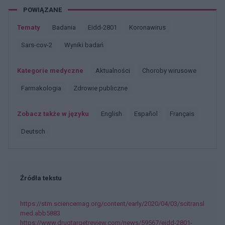
POWIĄZANE
Tematy
Badania
Eidd-2801
Koronawirus
Sars-cov-2
Wyniki badań
Kategorie medyczne
Aktualności
Choroby wirusowe
Farmakologia
Zdrowie publiczne
Zobacz także w języku
english
español
français
deutsch
Źródła tekstu
https://stm.sciencemag.org/content/early/2020/04/03/scitransl
med.abb5883
https://www.drugtargetreview.com/news/59567/eidd-2801-