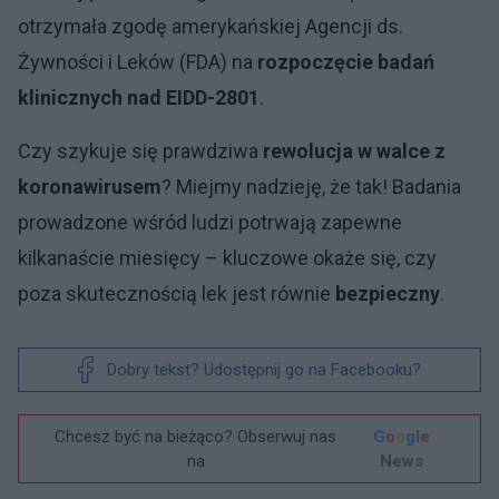
otrzymała zgodę amerykańskiej Agencji ds.
Żywności i Leków (FDA) na
rozpoczęcie badań
klinicznych nad EIDD-2801
.
Czy szykuje się prawdziwa
rewolucja w walce z
koronawirusem
? Miejmy nadzieję, że tak! Badania
prowadzone wśród ludzi potrwają zapewne
kilkanaście miesięcy – kluczowe okaże się, czy
poza skutecznością lek jest równie
bezpieczny
.
Dobry tekst? Udostępnij go na Facebooku?
Chcesz być na bieżąco? Obserwuj nas
G
o
o
g
l
e
na
News