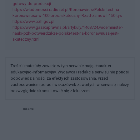
gotowy-do-produkcji
https://wiadomosci.radiozet.pl/Koronawirus/Polski-test-na-
koronawirusa-w-100-proc.-skuteczny.-Rzad-zamowil-150-tys
https://www.pzh.gov.pl
https://www.gazetaprawna.pl/artykuly/1468724,wiceminister-
nauki-pzh-potwierdzil-ze-polski-test-na-koronawirusa-jest-
skuteczny.html
Treści i materiały zawarte w tym serwisie mają charakter
edukacyjno-informacyjny. Wydawca i redakcja serwisu nie ponosi
odpowiedzialności za efekty ich zastosowania. Przed
zastosowaniem porad i wskazówek zawartych w serwisie, należy
bezwzględnie skonsultować się z lekarzem.
Reklama: