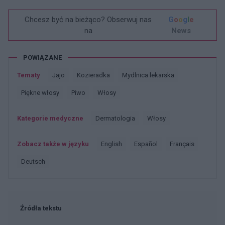
Chcesz być na bieżąco? Obserwuj nas
G
o
o
g
l
e
na
News
POWIĄZANE
Tematy
Jajo
Kozieradka
Mydlnica lekarska
Piękne włosy
Piwo
Włosy
Kategorie medyczne
Dermatologia
Włosy
Zobacz także w języku
english
español
français
deutsch
Źródła tekstu