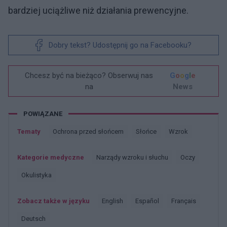
bardziej uciążliwe niż działania prewencyjne.
Dobry tekst? Udostępnij go na Facebooku?
Chcesz być na bieżąco? Obserwuj nas
G
o
o
g
l
e
na
News
POWIĄZANE
Tematy
Ochrona przed słońcem
Słońce
Wzrok
Kategorie medyczne
Narządy wzroku i słuchu
Oczy
Okulistyka
Zobacz także w języku
english
español
français
deutsch