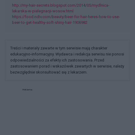
http://my-hair-secrets.blogspot.com/2014/05/mydlnica-
lekarska-w-pielegnacji-wosow.html
https://food.ndtv.com/beauty/beer-for-hair-heres-how-to-use-
beer-to-get-healthy-soft-shiny-hair-1906982
Treści i materiały zawarte w tym serwisie mają charakter
edukacyjno-informacyjny. Wydawca i redakcja serwisu nie ponosi
odpowiedzialności za efekty ich zastosowania. Przed
zastosowaniem porad i wskazówek zawartych w serwisie, należy
bezwzględnie skonsultować się z lekarzem.
Reklama: