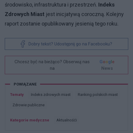
środowisko, infrastruktura i przestrzeń.
Indeks
Zdrowych Miast
jest inicjatywą coroczną. Kolejny
raport zostanie opublikowany jesienią tego roku.
Dobry tekst? Udostępnij go na Facebooku?
Chcesz być na bieżąco? Obserwuj nas
G
o
o
g
l
e
na
News
POWIĄZANE
Tematy
Indeks zdrowych miast
Ranking polskich miast
Zdrowie publiczne
Kategorie medyczne
Aktualnośći