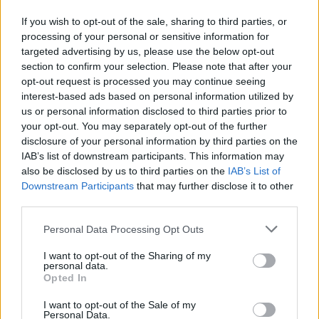
pozwoliły nam ocenić, które miasta w Polsce oferują
If you wish to opt-out of the sale, sharing to third parties, or
processing of your personal or sensitive information for
mieszkańcom najszerszy dostęp do programów
targeted advertising by us, please use the below opt-out
zdrowotnych
section to confirm your selection. Please note that after your
–
wyjaśnia dr hab. Agnieszka Chłoń-
opt-out request is processed you may continue seeing
Domińczak, prof. SGH, Prorektor ds. nauki Szkoły
interest-based ads based on personal information utilized by
us or personal information disclosed to third parties prior to
Głównej Handlowej w Warszawie.
your opt-out. You may separately opt-out of the further
disclosure of your personal information by third parties on the
Wśród kategorii programów przeanalizowanych w
IAB’s list of downstream participants. This information may
ramach obszaru Zdrowie uwzględniono m.in.
also be disclosed by us to third parties on the
IAB’s List of
Downstream Participants
that may further disclose it to other
programy przeciwdziałające rozwojowi chorób
third parties.
układu krążenia, przeciwdziałanie wadom postawy,
Personal Data Processing Opt Outs
działania ograniczające choroby układu
I want to opt-out of the Sharing of my
oddechowego, ale także działania wspomagające
personal data.
Opted In
poprawę prokreacji.
I want to opt-out of the Sale of my
Personal Data.
–
Na co dzień edukujemy naszych Pacjentów, jak