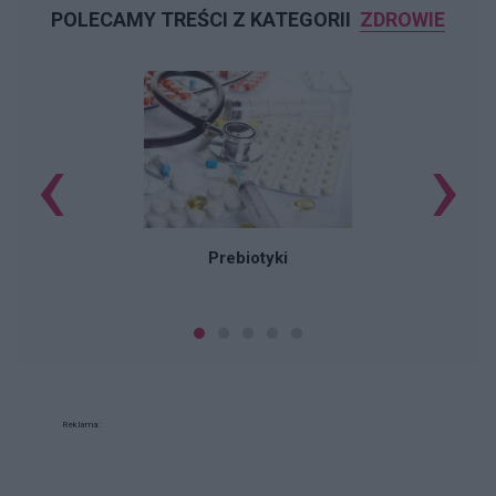
POLECAMY TREŚCI Z KATEGORII
ZDROWIE
‹
›
n
Prebiotyki
Reklama: