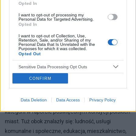
Opted In
ważna jest rola profilaktyki zdrowotnej. Warto cały
I want to opt-out of processing my
czas przypominać, że wczesne wykrycie choroby
Personal Data for Targeted Advertising.
Opted In
pozwala na całkowity powrót do zdrowia. Równie
I want to opt-out of Collection, Use,
ważne jest żeby miasta dawały swoim
Retention, Sale, and/or Sharing of my
Personal Data that Is Unrelated with the
mieszkańcom możliwość i przestrzeń do dbania o
Purposes for which it was collected.
Opted Out
swoje zdrowie, angażując się w akcje prozdrowotne.
Sensitive Data Processing Opt Outs
Wielu z nas odkłada badania na później,
zapominając, że zdrowie nie poczeka
–
podkreśla
CONFIRM
Anna Rulkiewicz.
Data Deletion
Data Access
Privacy Policy
Obszar zdrowia był jedną z ośmiu analizowanych
kategorii w raporcie poświęconym kondycji polskich
miast. Tuż obok znalazły się: ludność, usługi
komunalne i społeczne, edukacja, mieszkalnictwo,