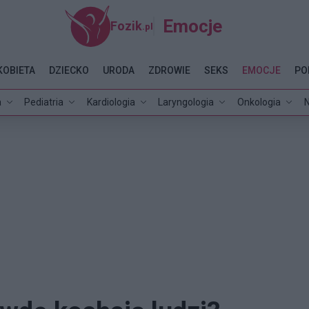
Emocje
Fozik
.pl
KOBIETA
DZIECKO
URODA
ZDROWIE
SEKS
EMOCJE
PO
a
Pediatria
Kardiologia
Laryngologia
Onkologia
N