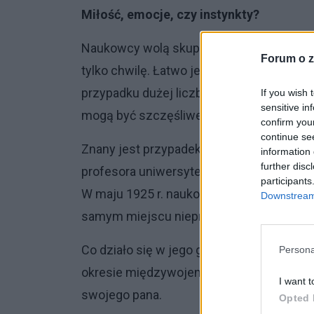
Miłość, emocje, czy instynkty?
Naukowcy wolą skupiać się na emocjach, k
Forum o z
tylko chwilę. Łatwo jest udowodnić, że z
przypadku dużej liczby gatunków wciąż t
If you wish 
sensitive in
mogą być szczęśliwe.
confirm you
continue se
Znany jest przypadek
psa Hachiko
, któr
information 
further disc
profesora uniwersytetu, przy tokijskiej st
participants
W maju 1925 r. naukowiec nagle zmarł w 
Downstream 
samym miejscu nieprzerwanie prawie 10 l
Co działo się w jego głowie? Gdyby nauk
Persona
okresie międzywojennym, mogliby udowod
I want t
swojego pana.
Opted 