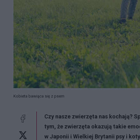
Kobieta bawiąca się z psem
Czy nasze zwierzęta nas kochają? S
tym, że zwierzęta okazują takie em
w Japonii i Wielkiej Brytanii psy i ko