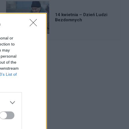
14 kwietnia – Dzień Ludzi
Bezdomnych
n
sonal or
ection to
ou may
 personal
Reklama:
out of the
 downstream
B’s List of