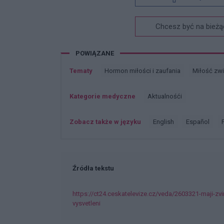
Chcesz być na bieżą
POWIĄZANE
Tematy
Hormon miłości i zaufania
Miłość zw
Kategorie medyczne
Aktualnośći
Zobacz także w języku
english
español
Źródła tekstu
https://ct24.ceskatelevize.cz/veda/2603321-maji-zvi
vysvetleni