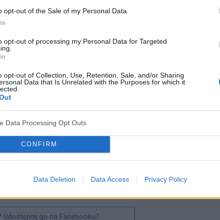
o opt-out of the Sale of my Personal Data.
In
15 i 2016 wykazali, że psy i koty wydzielają
to opt-out of processing my Personal Data for Targeted
ing.
dobnie jak ludzie.
In
sa, poziom oksytocyny u zwierzęcia może wzrosnąć do
o opt-out of Collection, Use, Retention, Sale, and/or Sharing
ersonal Data that Is Unrelated with the Purposes for which it
 jest to zaledwie 12 procent.
lected.
Out
 drugą stronę. Naukowcy udowodnili, że poziom tego
ve Data Processing Opt Outs
ie ze swoim czworonożnym przyjacielem.
CONFIRM
zęcia łączy bardzo dużo. Dbajmy więc jak najlepiej o
y jest to pies, kot, czy papuga – może być
Data Deletion
Data Access
Privacy Policy
? Udostępnij go na Facebooku?