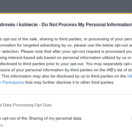
tóre można zmierzyć fizjologicznie i które trwają
drowiu i kobiecie -
Do Not Process My Personal Informatio
wierzę jest wystraszone lub zestresowane, ale w
rudne jest naukowe udowodnienie, że zwierzęta
to opt-out of the sale, sharing to third parties, or processing of your per
formation for targeted advertising by us, please use the below opt-out s
r selection. Please note that after your opt-out request is processed y
eing interest-based ads based on personal information utilized by us or
y w latach 20. XX wieku czekał na swojego pana,
disclosed to third parties prior to your opt-out. You may separately opt-
losure of your personal information by third parties on the IAB’s list of
acji w dzielnicy Shibuya co wieczór o tej samej porze.
. This information may also be disclosed by us to third parties on the
IA
pracy. Po tym wydarzeniu pies jednak czekał w tym
Participants
that may further disclose it to other third parties.
at na przybycie swojego właściciela.
owcy byli w stanie zmierzyć poziom oksytocyny w
l Data Processing Opt Outs
nić, że pies zachowywał się niewiarygodnie wobec
o opt-out of the Sharing of my personal data.
In