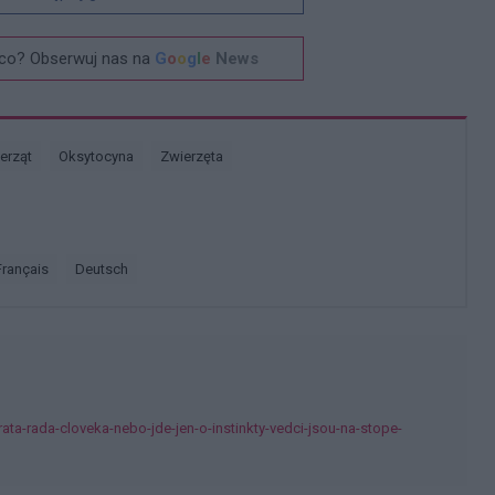
co? Obserwuj nas na
G
o
o
g
l
e
News
ierząt
Oksytocyna
Zwierzęta
français
deutsch
rata-rada-cloveka-nebo-jde-jen-o-instinkty-vedci-jsou-na-stope-