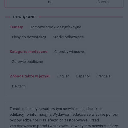
na
News
POWIĄZANE
Tematy
Domowe środki dezynfekcyjne
Płyny do dezynfekcji
środki odkażające
Kategorie medyczne
Choroby wirusowe
Zdrowie publiczne
Zobacz także w języku
english
español
français
deutsch
Treści i materiały zawarte w tym serwisie mają charakter
edukacyjno-informacyjny. Wydawca i redakcja serwisu nie ponosi
odpowiedzialności za efekty ich zastosowania. Przed
zastosowaniem porad i wskazówek zawartych w serwisie, należy