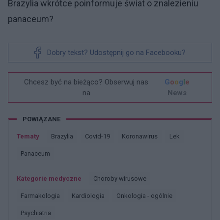
Brazylia wkrótce poinformuje świat o znalezieniu
panaceum?
Dobry tekst? Udostępnij go na Facebooku?
Chcesz być na bieżąco? Obserwuj nas
G
o
o
g
l
e
na
News
POWIĄZANE
Tematy
Brazylia
Covid-19
Koronawirus
Lek
Panaceum
Kategorie medyczne
Choroby wirusowe
Farmakologia
Kardiologia
Onkologia - ogólnie
Psychiatria