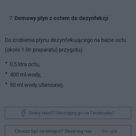
Domowy płyn z octem do dezynfekcji
Do zrobienia płynu dezynfekującego na bazie octu
(około 1 litr preparatu) przygotuj:
0,5 litra octu,
400 ml wody,
50 ml wody utlenionej.
Dobry tekst? Udostępnij go na Facebooku?
Chcesz być na bieżąco? Obserwuj nas
G
o
o
g
l
e