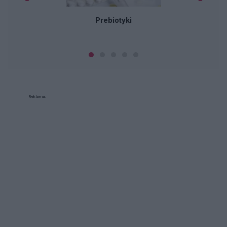
n
Prebiotyki
Reklama: