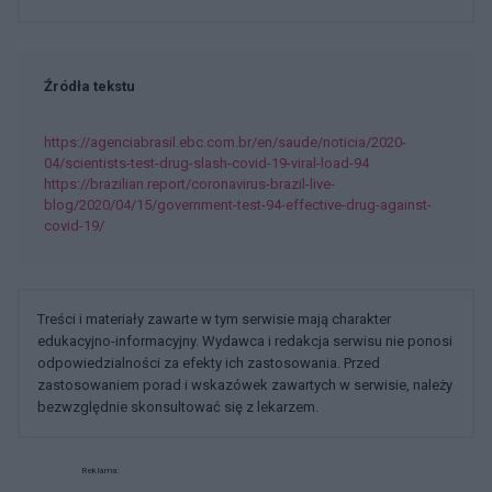
Źródła tekstu
https://agenciabrasil.ebc.com.br/en/saude/noticia/2020-
04/scientists-test-drug-slash-covid-19-viral-load-94
https://brazilian.report/coronavirus-brazil-live-
blog/2020/04/15/government-test-94-effective-drug-against-
covid-19/
Treści i materiały zawarte w tym serwisie mają charakter
edukacyjno-informacyjny. Wydawca i redakcja serwisu nie ponosi
odpowiedzialności za efekty ich zastosowania. Przed
zastosowaniem porad i wskazówek zawartych w serwisie, należy
bezwzględnie skonsultować się z lekarzem.
Reklama: