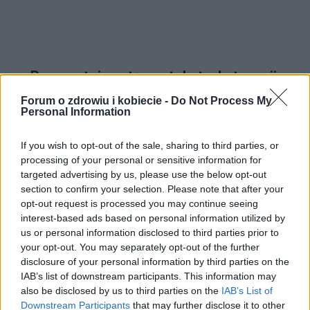
Przeczytaj następny tekst z kategorii:
ZDROWIE
Forum o zdrowiu i kobiecie -
Do Not Process My
Personal Information
If you wish to opt-out of the sale, sharing to third parties, or
processing of your personal or sensitive information for
targeted advertising by us, please use the below opt-out
section to confirm your selection. Please note that after your
Płyn do dezynfekcji – zrób go sam
opt-out request is processed you may continue seeing
interest-based ads based on personal information utilized by
Zdrowie
us or personal information disclosed to third parties prior to
14-04-2020
,
Katarzyna Redmerska
your opt-out. You may separately opt-out of the further
disclosure of your personal information by third parties on the
Ten tekst przeczytasz w 2 min.
IAB’s list of downstream participants. This information may
also be disclosed by us to third parties on the
IAB’s List of
Downstream Participants
that may further disclose it to other