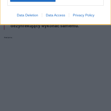
spowodowała, że z półek aptecznych oraz
sklepowych błyskawicznie zniknęły środki do
Data Deletion
Data Access
Privacy Policy
dezynfekcji rąk. Można jednak taki produkt
dezynfekujący wykonać samemu.
Reklama: