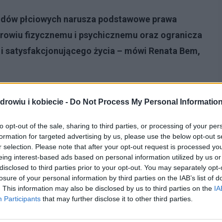
ządów płciowych narusza podstawowe prawa
drowiu fizycznemu i psychicznemu oraz ogranicza
i satysfakcjonującego życia – mówi Renata Bem,
drowiu i kobiecie -
Do Not Process My Personal Informatio
to opt-out of the sale, sharing to third parties, or processing of your per
formation for targeted advertising by us, please use the below opt-out s
r selection. Please note that after your opt-out request is processed y
eing interest-based ads based on personal information utilized by us or
disclosed to third parties prior to your opt-out. You may separately opt-
losure of your personal information by third parties on the IAB’s list of
. This information may also be disclosed by us to third parties on the
IA
Participants
that may further disclose it to other third parties.
nek i kobiet zostało poddanych okaleczeniu