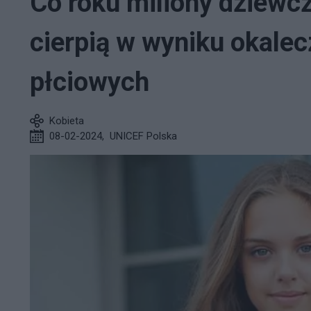
Co roku miliony dziewcz
cierpią w wyniku okale
płciowych
Kobieta
08-02-2024
,
UNICEF Polska