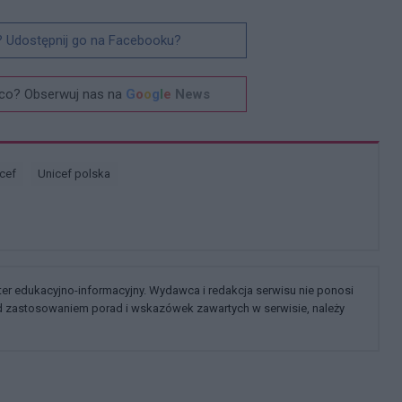
? Udostępnij go na Facebooku?
co? Obserwuj nas na
G
o
o
g
l
e
News
icef
Unicef polska
kter edukacyjno-informacyjny. Wydawca i redakcja serwisu nie ponosi
ed zastosowaniem porad i wskazówek zawartych w serwisie, należy