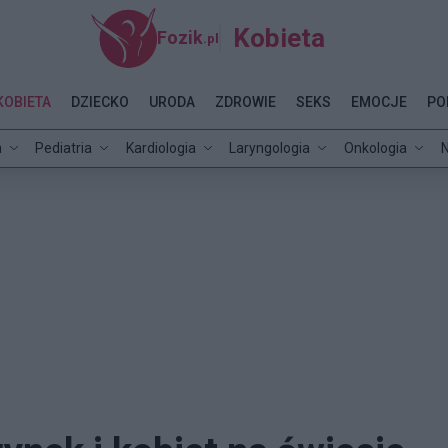
Kobieta
Fozik
.pl
KOBIETA
DZIECKO
URODA
ZDROWIE
SEKS
EMOCJE
PO
a
Pediatria
Kardiologia
Laryngologia
Onkologia
N