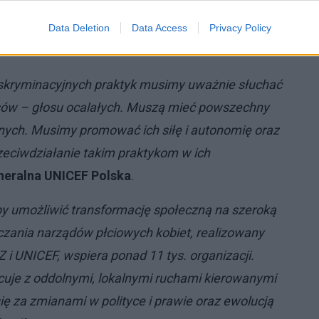
 Jednak zmiany muszą przebiegać co najmniej
 r.
osiągnęli globalny cel całkowitej eliminacji tego
Data Deletion
Data Access
Privacy Policy
yskryminacyjnych praktyk musimy uważnie słuchać
sów – głosu ocalałych. Muszą mieć powszechny
tnych. Musimy promować ich siłę i autonomię oraz
zeciwdziałanie takim praktykom w ich
neralna UNICEF Polska
.
by umożliwić transformację społeczną na szeroką
czania narządów płciowych kobiet, realizowany
i UNICEF, wspiera ponad 11 tys. organizacji.
uje z oddolnymi, lokalnymi ruchami kierowanymi
ię za zmianami w polityce i prawie oraz ewolucją