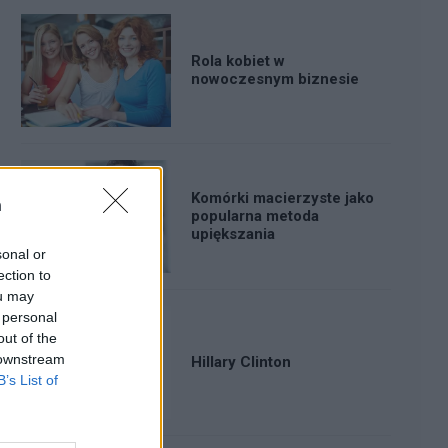
Rola kobiet w
nowoczesnym biznesie
Komórki macierzyste jako
n
popularna metoda
upiększania
sonal or
ection to
ou may
 personal
out of the
 downstream
Hillary Clinton
B’s List of