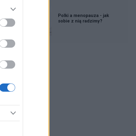
Polki a menopauza - jak
sobie z nią radzimy?
Reklama: