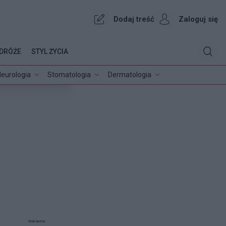
Dodaj treść
Zaloguj się
DRÓŻE
STYL ŻYCIA
eurologia
Stomatologia
Dermatologia
Reklama: