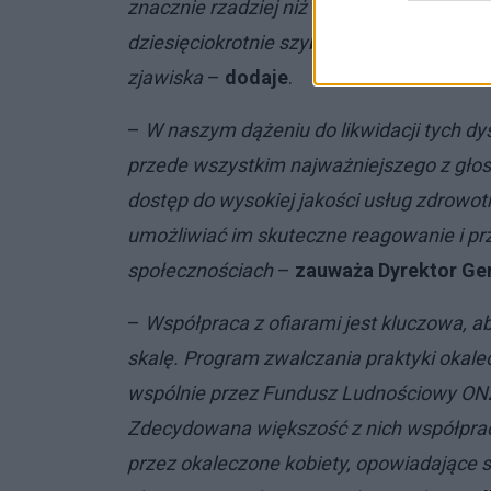
znacznie rzadziej niż trzy dekady temu.
dziesięciokrotnie szybciej, abyśmy do 2030
zjawiska
–
dodaje
.
–
W naszym dążeniu do likwidacji tych d
przede wszystkim najważniejszego z gło
dostęp do wysokiej jakości usług zdrowo
umożliwiać im skuteczne reagowanie i pr
społecznościach
–
zauważa Dyrektor Ge
–
Współpraca z ofiarami jest kluczowa, a
skalę. Program zwalczania praktyki okale
wspólnie przez Fundusz Ludnościowy ONZ 
Zdecydowana większość z nich współprac
przez okaleczone kobiety, opowiadające s