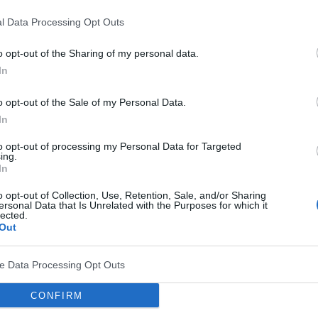
ten sposób zagrożonych będzie kolejne 4,4 mln, co
l Data Processing Opt Outs
o dnia.
o opt-out of the Sharing of my personal data.
In
FPA i UNICEF oraz OHCHR, UN Women i WHO
 i dziewczynek, które doświadczyły szkodliwej
o opt-out of the Sale of my Personal Data.
płciowych, powinny stanowić wezwanie do działania.
In
odzyskać wpływ na własne życie, przyczynia się do
to opt-out of processing my Personal Data for Targeted
ing.
mu naruszaniu ich praw.
In
o opt-out of Collection, Use, Retention, Sale, and/or Sharing
za nie tylko niespotykaną skalę bólu i cierpienia
ersonal Data that Is Unrelated with the Purposes for which it
lected.
to przeżyły są narażone także na problemy dotyczące
Out
ciu mogą także doświadczać komplikacji
i
Renata Bem
.
ve Data Processing Opt Outs
CONFIRM
iczaniu tej praktyki. Zagraża ona dziewczynkom