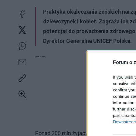
Praktyka okaleczania żeńskich nar
dziewczynek i kobiet. Zagraża ich z
potencjał do prowadzenia zdrowego 
Dyrektor Generalna UNICEF Polska.
Reklama:
Forum o z
If you wish 
sensitive in
confirm you
continue se
information 
further disc
participants
Downstream 
Ponad 200 mln żyjących obecnie dziewczy