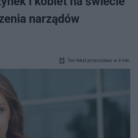
ynek i kobiet na świecie
czenia narządów
Ten tekst przeczytasz w 3 min.