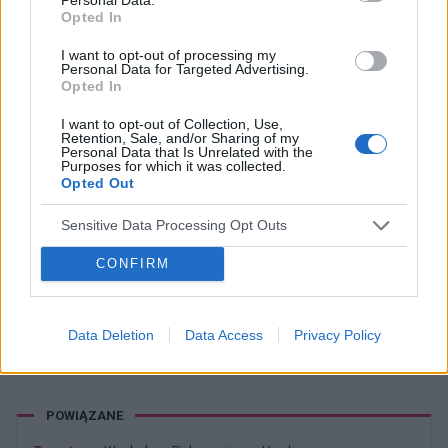
Opted In
Hej, macie może jakiś fajny sklep internetowy z
kosmetykami do polecenia? :)
I want to opt-out of processing my
Personal Data for Targeted Advertising.
Forum:
Wygląd i pielęgnacja
Opted In
I want to opt-out of Collection, Use,
Retention, Sale, and/or Sharing of my
Personal Data that Is Unrelated with the
Purposes for which it was collected.
Opted Out
bruceczka
Sensitive Data Processing Opt Outs
Korekta uszu w Gdańsku
CONFIRM
Czy w Gdańsku są przeprowadzane takie
operacje na fundusz?
Forum:
Wygląd i pielęgnacja
Data Deletion
Data Access
Privacy Policy
POWIĄZANE