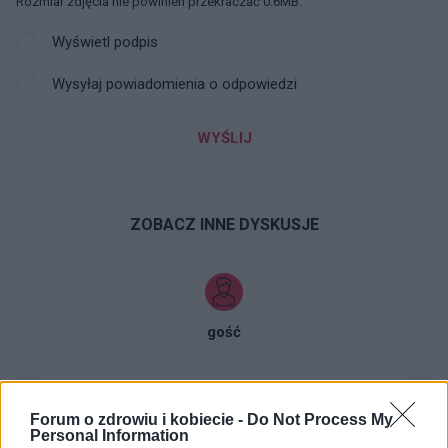
Rozmiar zdjęcia nie powinien przekraczać 0.6MB.
Wyświetl podpis
Wysyłaj powiadomienia o odpowiedzi
WYŚLIJ
ZOBACZ INNE DYSKUSJE
gość
opryszczka pomocy
Możecie polecić coś skutecznego na
Forum o zdrowiu i kobiecie -
Do Not Process My
Personal Information
opryszczkę? Ciągle mi wraca, teraz znów