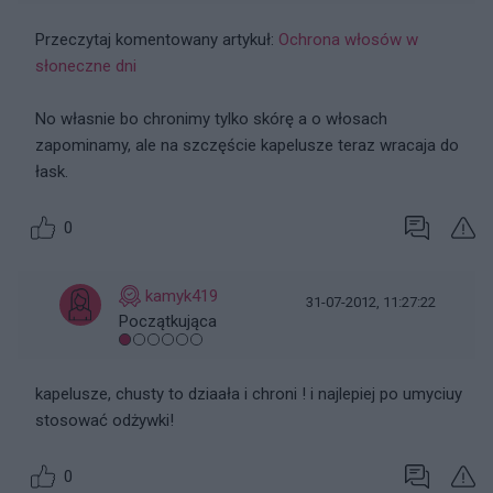
Przeczytaj komentowany artykuł:
Ochrona włosów w
słoneczne dni
No własnie bo chronimy tylko skórę a o włosach
zapominamy, ale na szczęście kapelusze teraz wracaja do
łask.
0
kamyk419
31-07-2012, 11:27:22
Początkująca
kapelusze, chusty to dziaała i chroni ! i najlepiej po umyciuy
stosować odżywki!
0