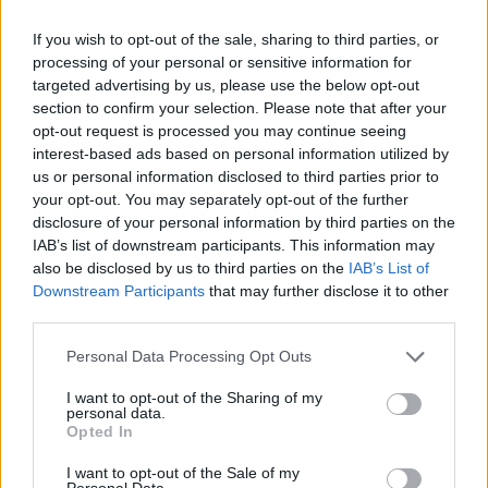
wyskoczyła, mam ją od zeszłeo tygodnia i wcale
Forum:
Wygląd i pielęgnacja
się jakoś nie goi za specjalnie, nie chciało mi się
If you wish to opt-out of the sale, sharing to third parties, or
iść do apteki i mam za swoje, myslicie ze jest
processing of your personal or sensitive information for
sens jeszcze coś kupić do smarowania?
targeted advertising by us, please use the below opt-out
section to confirm your selection. Please note that after your
opt-out request is processed you may continue seeing
gość
interest-based ads based on personal information utilized by
us or personal information disclosed to third parties prior to
your opt-out. You may separately opt-out of the further
Gdzie wybielić w Łodzi zeby przed ślubem
disclosure of your personal information by third parties on the
Hej dziewczyny Doradzicie gdzie w Łodzi ładnie i
IAB’s list of downstream participants. This information may
skutecznie wybielić zeby? :) Dodam,ze jeden zab
also be disclosed by us to third parties on the
IAB’s List of
jest martwy :(
Downstream Participants
that may further disclose it to other
Forum:
Wygląd i pielęgnacja
third parties.
Personal Data Processing Opt Outs
I want to opt-out of the Sharing of my
personal data.
gość
Opted In
I want to opt-out of the Sale of my
Jaki wybrać sklep internetowy?
Personal Data.