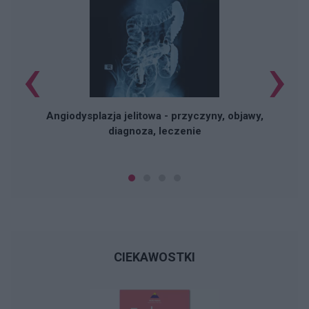
‹
›
O
Angiodysplazja jelitowa - przyczyny, objawy,
diagnoza, leczenie
CIEKAWOSTKI