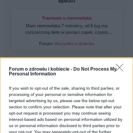
aga8303
Trawienie u niemowlaka
Mam niemowlaka 7 miesiecy, od 6 tyg ma
rozszerzoną diete w postaci zupek, często
widzę w kupkach co bylo na obiadek tzn. ze nie
Forum:
Wszystko o dziecku
są one calkiem przetworzone tak na pół jakby,
czasami bywają dobre, ale bywa też że kupka w
ogóle nie brudzi, nie przetrawiona część zupki ,
nie wiem czy to dobrze? Nie ma zaparć, ani
Forum o zdrowiu i kobiecie -
Do Not Process My
bolow brzuszka, dziecko urodziło sie w 34 tyg
Personal Information
gość
ciązy.
If you wish to opt-out of the sale, sharing to third parties, or
dlaczego dziecko się moczy?
processing of your personal or sensitive information for
co może być tego przyczyną że 6 latka się
targeted advertising by us, please use the below opt-out
moczy w nocy? Czy to może być spowodowane
section to confirm your selection. Please note that after your
stresem?
opt-out request is processed you may continue seeing
Forum:
Wszystko o dziecku
interest-based ads based on personal information utilized by
us or personal information disclosed to third parties prior to
your opt-out. You may separately opt-out of the further