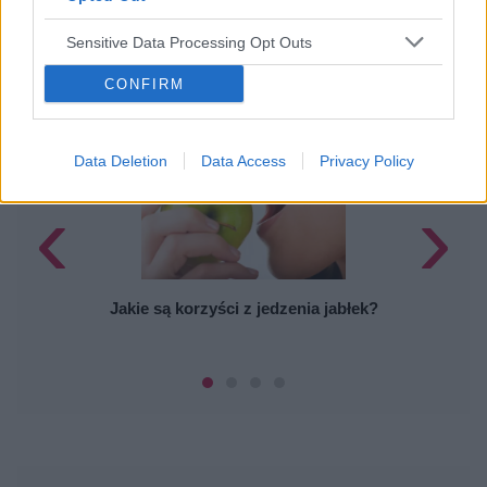
Sensitive Data Processing Opt Outs
POWIĄZANE ARTYKUŁY
CONFIRM
Data Deletion
Data Access
Privacy Policy
‹
›
J
Jakie są korzyści z jedzenia jabłek?