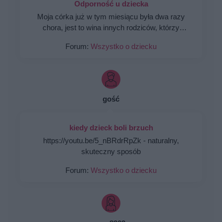
Odporność u dziecka
Moja córka już w tym miesiącu była dwa razy
chora, jest to wina innych rodziców, którzy
przyprowadzają do przedszkola chore dzieci.
Forum:
Wszystko o dziecku
Jak mogę podnieść odporność mojej córki tak
aby tak często nie chorowała?
gość
kiedy dzieck boli brzuch
https://youtu.be/5_nBRdrRpZk - naturalny,
skuteczny sposób
Forum:
Wszystko o dziecku