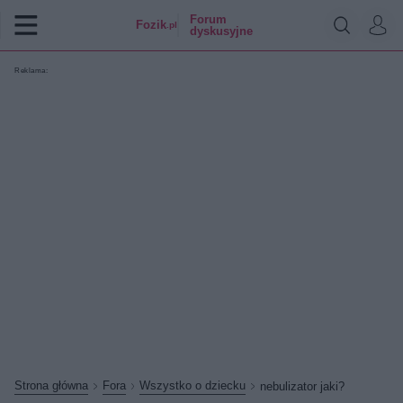
Forum
Fozik
.pl
dyskusyjne
Reklama:
Strona główna
Fora
Wszystko o dziecku
nebulizator jaki?