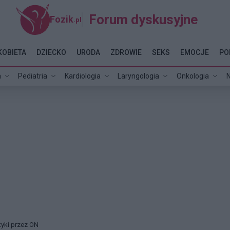
Forum dyskusyjne
Fozik
.pl
KOBIETA
DZIECKO
URODA
ZDROWIE
SEKS
EMOCJE
PO
a
Pediatria
Kardiologia
Laryngologia
Onkologia
N
styki przez ON