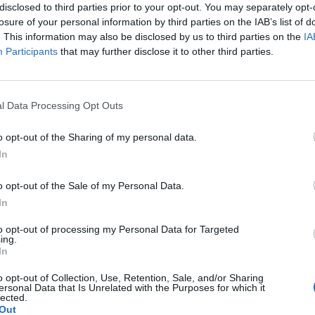
disclosed to third parties prior to your opt-out. You may separately opt-
losure of your personal information by third parties on the IAB’s list of
. This information may also be disclosed by us to third parties on the
IA
Participants
that may further disclose it to other third parties.
żem i synkiem na kajaki :) zapobiegawczo chciałam
l Data Processing Opt Outs
ać skórę po ukąszeniu komarów i innych owadów... co
 znaleźć nic dobrego co opanuje choć trochę
o opt-out of the Sharing of my personal data.
lucha:( jak jesteśmy w domu to często używamy po
In
może jakiś preparat z aloesem znacie?
o opt-out of the Sale of my Personal Data.
In
ylatywała z Wrocławia. Problem jest taki, że w mieście
to opt-out of processing my Personal Data for Targeted
m za bardzo co robić. Odprawę mam zrobioną, na lotnisku
ing.
In
ię pałętać po mieście, wolałabym gdzieś usiąść, może
 Jedyna opcja jaką znalazłam to Apartamenty na
o opt-out of Collection, Use, Retention, Sale, and/or Sharing
ersonal Data that Is Unrelated with the Purposes for which it
lected.
Out