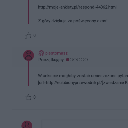
http://moje-ankiety.pl/respond-44362.html
Z góry dziękuje za poświęcony czas!
0
piestomasz
Początkujący
W ankiecie mogłoby zostać umieszczone pytani
[url=http://eulubionyprzewodnik.pl/]zwiedzanie 
0