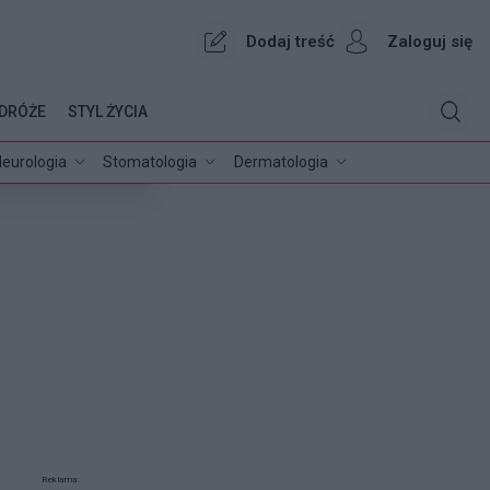
Dodaj treść
Zaloguj się
DRÓŻE
STYL ŻYCIA
eurologia
Stomatologia
Dermatologia
Reklama: