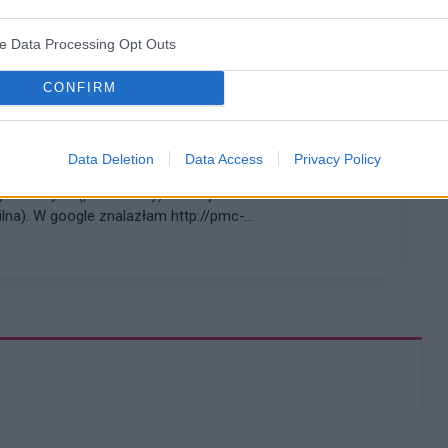
y.Teraz przynajmniej trzymam prosto prawa dlon, dzieki
ve Data Processing Opt Outs
tego odliczyc 19%, co przy nedznej rencie ssocjalnej nie
CONFIRM
Data Deletion
Data Access
Privacy Policy
pilnie !!
ygodniowych (powiedzmy) wakacjach z moim dzieckiem i
ilna). W google znalazłam http://pmc-
ilku innych ale się wacham. Co byście polecili ?