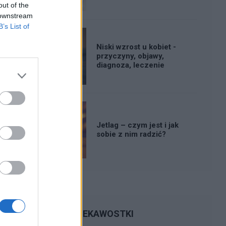
out of the
 downstream
B’s List of
Niski wzrost u kobiet -
przyczyny, objawy,
diagnoza, leczenie
Jetlag – czym jest i jak
sobie z nim radzić?
CIEKAWOSTKI