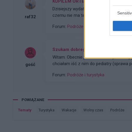
KUPILEM ORTEZE ZA 100 ZL
Dzisiejszy wydatek byl niestety konieczn
Sensiti
czemu nie ma tez zadnego bolu. Da sie z 
raf32
stanowi zbyt wiele, ale zawsze cos.
Forum:
Podróże i turystyka
Szukam dobrego pediatry w Londynie - 
Witam. Obecnie jestem w Londynie na t
chciałam iść z nim do pediatry (sprawa p
gość
medic.com/pediatra-neonatolog-londyn i k
Forum:
Podróże i turystyka
POWIĄZANE
Tematy
turystyka
wakacje
wolny czas
podróże