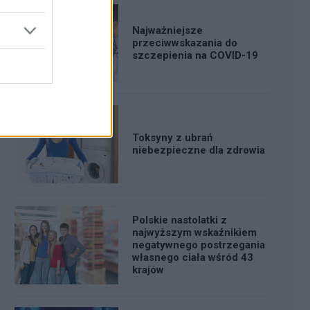
Najważniejsze
przeciwwskazania do
szczepienia na COVID-19
Toksyny z ubrań
niebezpieczne dla zdrowia
Polskie nastolatki z
najwyższym wskaźnikiem
negatywnego postrzegania
własnego ciała wśród 43
krajów