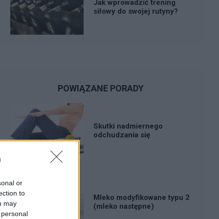
Jak wprowadzić trening
siłowy do swojej rutyny?
POWIĄZANE PORADY
Skutki nadmiernego
odchudzania się
n
sonal or
ection to
Mleko modyfikowane typu 2
ou may
(mleko następne)
 personal