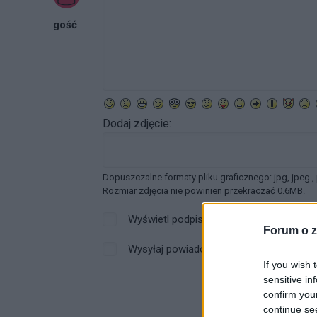
gość
Dodaj zdjęcie:
Dopuszczalne formaty pliku graficznego: jpg, jpeg ,
Rozmiar zdjęcia nie powinien przekraczać 0.6MB.
Wyświetl podpis
Forum o z
Wysyłaj powiadomienia o odpowiedzi
If you wish 
sensitive in
confirm you
continue se