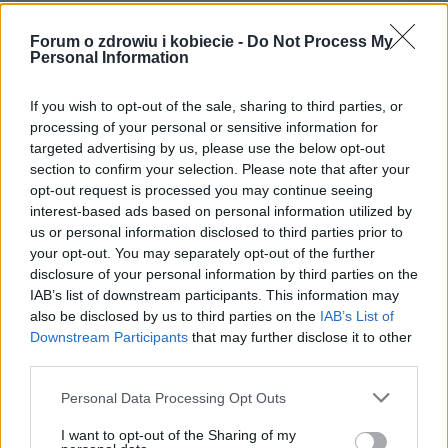
Forum:
Diabetologia - grupa dla osób leczących
się na cukrzycę i jej powikłania
Forum o zdrowiu i kobiecie -
Do Not Process My
Personal Information
If you wish to opt-out of the sale, sharing to third parties, or
POWIĄZANE
processing of your personal or sensitive information for
targeted advertising by us, please use the below opt-out
Tematy
cukrzyca
diabetologia
leczenie
section to confirm your selection. Please note that after your
opt-out request is processed you may continue seeing
interest-based ads based on personal information utilized by
Reklama:
us or personal information disclosed to third parties prior to
your opt-out. You may separately opt-out of the further
disclosure of your personal information by third parties on the
IAB’s list of downstream participants. This information may
also be disclosed by us to third parties on the
IAB’s List of
Downstream Participants
that may further disclose it to other
third parties.
Personal Data Processing Opt Outs
I want to opt-out of the Sharing of my