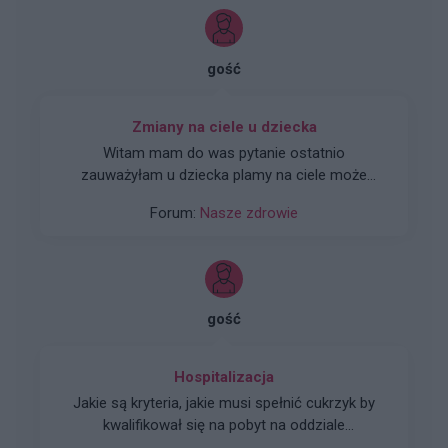
cytologiczny odpowiada grupie II i w rozmazie
są cechy stanu zapalnego i regeneracji. Dodam ,
że od lipca jestem po odstawieniu tabletek
gość
hormonalnych. Do czego zmierzam? W połowie
marca pojawiły się bóle podbrzusza. Ze względu
na to, że tabletki typu Nospa i Pracetamol na
Zmiany na ciele u dziecka
dłuższa metę nie pomogły ,udałam się z
Witam mam do was pytanie ostatnio
wynikami do lekarza (termin mam na 30 maja na
zauważyłam u dziecka plamy na ciele może
NFZ, ale uprosiłam ginekologa i przyjął mnie po
wiecie co to może być? Byłabym wdzięczna za
godzinach pracy) Doktor zbadał mnie bez
Forum:
Nasze zdrowie
udzielenie
zrobienia usg. Powiedział,że wszystko jest ok i
odpowiedzi[img]https://static2.medforum.pl/upload/im
możemy rozpocząc kurację . Dostalam recepte ;
Nobaxin (po ktorym dostalam gorączki)
Pimafucin Lakcid Intima Scopolan prawdę
gość
mówiąc nie zauważyłam żadnej poprawy ,a ból
podbrzusza nie ustępuję... wizyta kontrolna
dopiero 30 maja...
Hospitalizacja
Jakie są kryteria, jakie musi spełnić cukrzyk by
kwalifikował się na pobyt na oddziale
diabetologii?