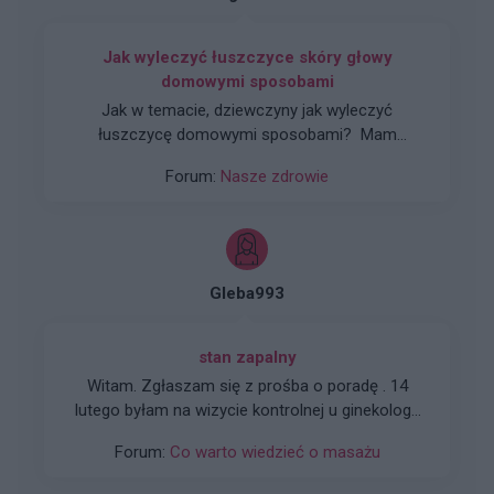
Jak wyleczyć łuszczyce skóry głowy
domowymi sposobami
Jak w temacie, dziewczyny jak wyleczyć
łuszczycę domowymi sposobami? Mam
wrażenie, ze z dnia na dzień u mnie jest coraz
Forum:
Nasze zdrowie
gorzej.
Gleba993
stan zapalny
Witam. Zgłaszam się z prośba o poradę . 14
lutego byłam na wizycie kontrolnej u ginekologa
,gdzie przeprowadzono mi badanie cytologiczne.
Forum:
Co warto wiedzieć o masażu
Ogółem czułam się dobrze, nic mi nie dolegało.
Pod koniec lutego odebrałam wyniki. Obraz