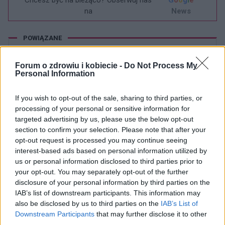
Chcesz być na bieżąco? Obserwuj nas
G
o
o
g
l
e
na
News
POWIĄZANE
Tematy
Alergeny
Wyprysk kontaktowy alergiczny
Forum o zdrowiu i kobiecie -
Do Not Process My
Personal Information
Wyprysk z podrażnienia
If you wish to opt-out of the sale, sharing to third parties, or
Zobacz także w języku
english
español
français
processing of your personal or sensitive information for
deutsch
targeted advertising by us, please use the below opt-out
section to confirm your selection. Please note that after your
opt-out request is processed you may continue seeing
interest-based ads based on personal information utilized by
Treści i materiały zawarte w tym serwisie mają charakter
us or personal information disclosed to third parties prior to
edukacyjno-informacyjny. Wydawca i redakcja serwisu nie ponosi
your opt-out. You may separately opt-out of the further
odpowiedzialności za efekty ich zastosowania. Przed
disclosure of your personal information by third parties on the
zastosowaniem porad i wskazówek zawartych w serwisie, należy
IAB’s list of downstream participants. This information may
bezwzględnie skonsultować się z lekarzem.
also be disclosed by us to third parties on the
IAB’s List of
Downstream Participants
that may further disclose it to other
third parties.