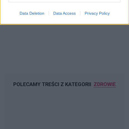
Data Deletion
Data Access
Privacy Policy
POLECAMY TREŚCI Z KATEGORII
ZDROWIE