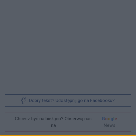
Dobry tekst? Udostępnij go na Facebooku?
Chcesz być na bieżąco? Obserwuj nas
G
o
o
g
l
e
na
News