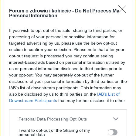
POWIĄZANE
Forum o zdrowiu i kobiecie -
Do Not Process My
Personal Information
Tematy
Przeciążenie
Role społeczne
Społeczeństwo
If you wish to opt-out of the sale, sharing to third parties, or
processing of your personal or sensitive information for
Zobacz także w języku
english
español
français
targeted advertising by us, please use the below opt-out
section to confirm your selection. Please note that after your
deutsch
opt-out request is processed you may continue seeing
interest-based ads based on personal information utilized by
us or personal information disclosed to third parties prior to
your opt-out. You may separately opt-out of the further
Treści i materiały zawarte w tym serwisie mają charakter
disclosure of your personal information by third parties on the
edukacyjno-informacyjny. Wydawca i redakcja serwisu nie ponosi
IAB’s list of downstream participants. This information may
odpowiedzialności za efekty ich zastosowania. Przed
also be disclosed by us to third parties on the
IAB’s List of
zastosowaniem porad i wskazówek zawartych w serwisie, należy
Downstream Participants
that may further disclose it to other
bezwzględnie skonsultować się z lekarzem.
third parties.
Personal Data Processing Opt Outs
Reklama:
I want to opt-out of the Sharing of my
personal data.